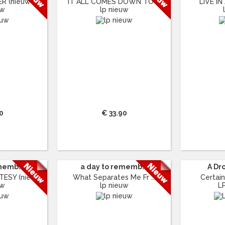
(nieuw ...
IT ALL COMES DOWN TO ...
LIVE IN 
uw
lp nieuw
0
€ 33.90
memb...
a day to rememb...
A Dro
Y (nie ...
What Separates Me Fr ...
Certain
uw
lp nieuw
L