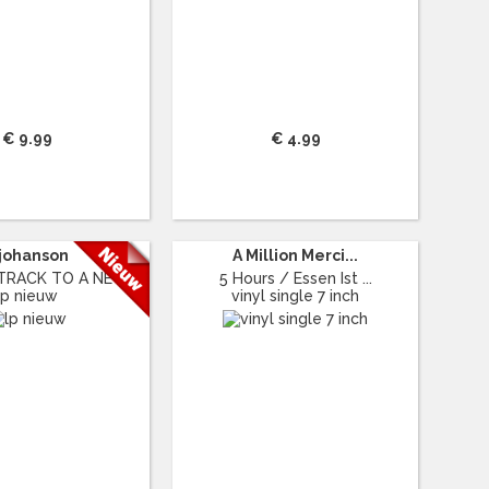
€ 9.99
€ 4.99
 johanson
A Million Merci...
RACK TO A NE ...
5 Hours / Essen Ist ...
lp nieuw
vinyl single 7 inch