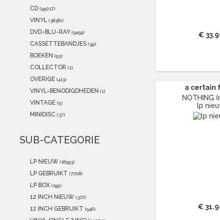
2021
(2020)
CD
(95017)
2020
(333)
VINYL
(38381)
2019
(468)
DVD-BLU-RAY
(5459)
€ 33.9
2018
(288)
CASSETTEBANDJES
(39)
2017
(514)
BOEKEN
(93)
2016
(193)
COLLECTOR
(1)
2015
(47)
OVERIGE
(413)
a certain 
VINYL-BENODIGDHEDEN
(1)
NOTHING (
VINTAGE
(5)
lp nie
MINIDISC
(37)
SUB-CATEGORIE
LP NIEUW
(16593)
LP GEBRUIKT
(7708)
LP BOX
(195)
12 INCH NIEUW
(372)
€ 31.9
12 INCH GEBRUIKT
(546)