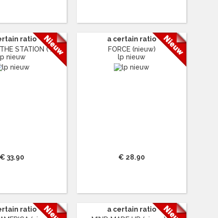
ertain ratio
a certain ratio
HE STATION ( ...
FORCE (nieuw)
lp nieuw
lp nieuw
€ 33.90
€ 28.90
ertain ratio
a certain ratio