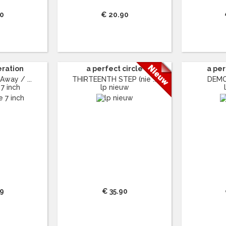
90
€ 20.90
ration
a perfect circle
a pe
way / ...
THIRTEENTH STEP (nie ...
DEMO
 7 inch
lp nieuw
99
€ 35.90