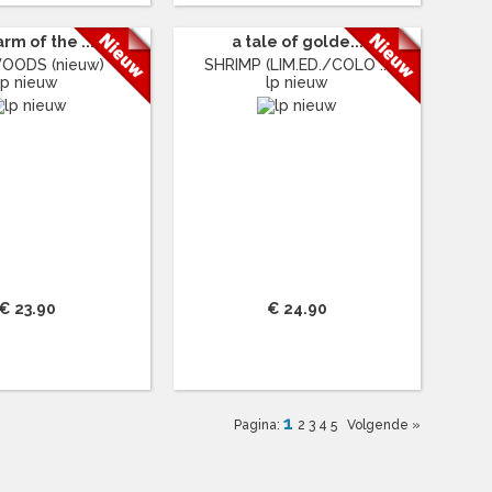
rm of the ...
a tale of golde...
OODS (nieuw)
SHRIMP (LIM.ED./COLO ...
lp nieuw
lp nieuw
€ 23.90
€ 24.90
1
Pagina:
2
3
4
5
Volgende »