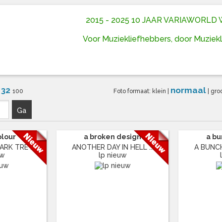
2015 - 2025 10 JAAR VARIAWORL
Voor Muziekliefhebbers, door Muziek
32
normaal
6
100
Foto formaat:
klein
|
|
gro
Ga
olour
a broken design
a bu
RK TRE ...
ANOTHER DAY IN HELL ...
A BUNCH 
uw
lp nieuw