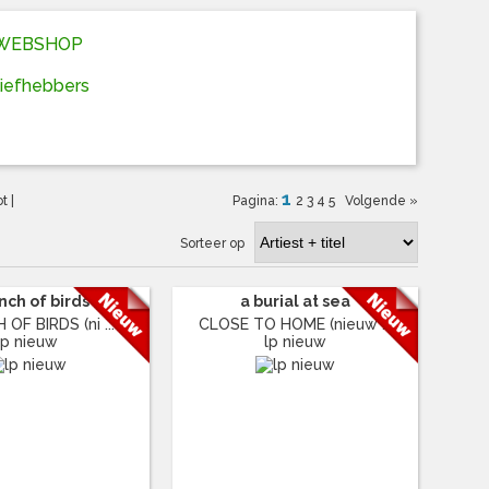
D WEBSHOP
liefhebbers
1
ot
|
Pagina:
2
3
4
5
Volgende »
Sorteer op
nch of birds
a burial at sea
OF BIRDS (ni ...
CLOSE TO HOME (nieuw ...
lp nieuw
lp nieuw