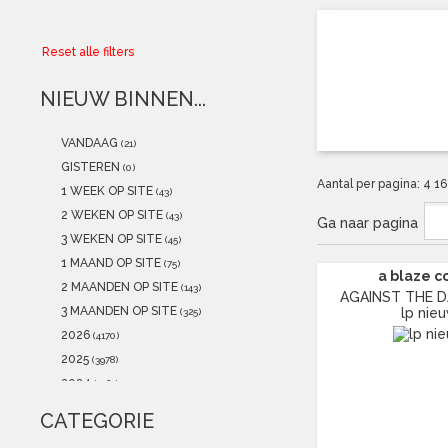
Collector
Reset alle filters
Aanbiedingen
NIEUW BINNEN...
Kadobonnen
VANDAAG
(21)
K-POP
(NEW)
GISTEREN
(0)
Aantal per pagina:
4
1
1 WEEK OP SITE
(43)
POSTERS
(NEW)
2 WEKEN OP SITE
(43)
Ga naar pagina
3 WEKEN OP SITE
(45)
Alle artikelen
1 MAAND OP SITE
(75)
a blaze c
2 MAANDEN OP SITE
(143)
AGAINST THE DA
3 MAANDEN OP SITE
lp nie
(325)
2026
(4170)
2025
(3978)
2024
(1961)
2023
(4433)
CATEGORIE
2022
(3762)