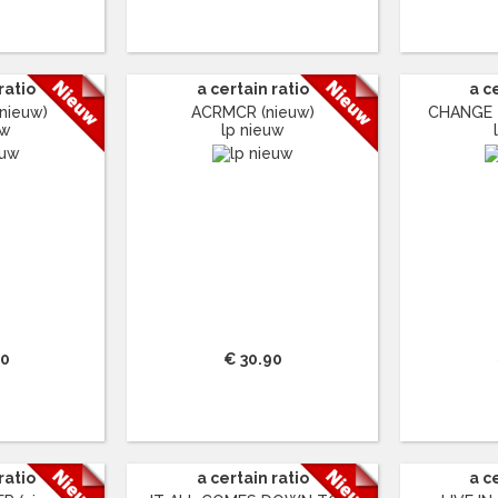
ratio
a certain ratio
a c
nieuw)
ACRMCR (nieuw)
CHANGE T
uw
lp nieuw
90
€ 30.90
ratio
a certain ratio
a c