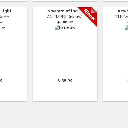
 Light
a swarm of the ...
a swa
North
AN EMPIRE (nieuw)
THE W
uw
lp nieuw
00
€ 38.90