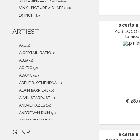
VINYL SINGLE 7 INCH
(12712)
VINYL PICTURE / SHAPE
(168)
10 INCH
(87)
a certain 
ARTIEST
ACR LOCO (
lp nie
A
(1912)
A CERTAIN RATIO
(11)
ABBA
(26)
AC/DC
(32)
ADAMO
(20)
ADÈLE BLOEMENDAAL
(16)
ALAIN BARRIERE
(17)
ALVIN STARDUST
(17)
€ 28.
ANDRÉ HAZES
(29)
ANDRÉ VAN DUIN
(31)
ANDY WILLIAMS
(16)
ANITA MEYER
(12)
GENRE
a certain 
ANJA
(11)