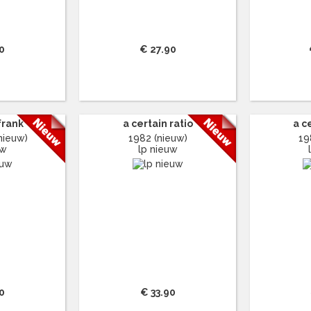
0
€ 27.90
frank
a certain ratio
a c
nieuw)
1982 (nieuw)
19
uw
lp nieuw
0
€ 33.90