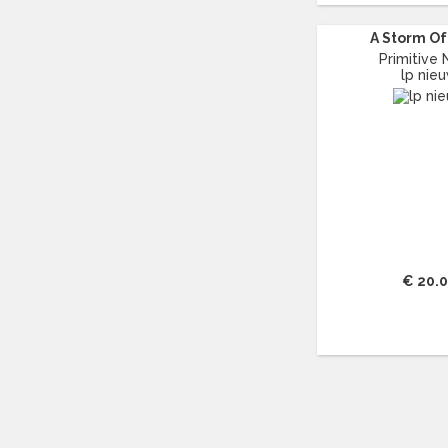
DAVE EDMUNDS
(16)
A Storm Of
DAVID BOWIE
(27)
Primitive 
DAVID GATES
(11)
lp nie
DE ALPENZUSJES
(16)
DE DEURZAKKERS
(12)
DE ELECTRONICA'S
(13)
DE HAVENZANGERS
(42)
DE KERMISKLANTEN
(13)
DE MIGRA'S
(13)
DE SLIJPERS
(11)
DE TWEE PINTEN
(19)
€ 20.
DE VRIJBUITERS
(11)
DE ZANGERES ZONDER NAAM
(42)
DEAD MEADOW
(11)
DEMIS ROUSSOS
(14)
DENNIE CHRISTIAN
(11)
DIANA ROSS
(46)
DIMITRI VAN TOREN
(39)