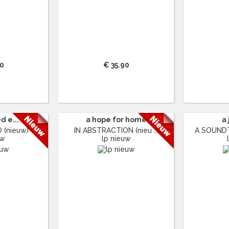
90
€ 35.90
d e...
a hope for home
a
 (nieuw)
IN ABSTRACTION (nieu ...
A SOUNDT
uw
lp nieuw