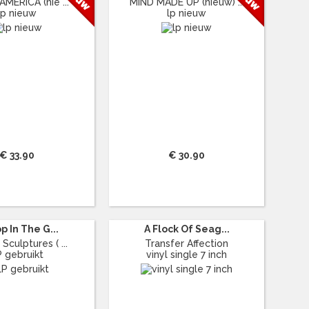
AMERICA (nie ...
MIND MADE UP (nieuw) ...
lp nieuw
lp nieuw
€ 33.90
€ 30.90
p In The G...
A Flock Of Seag...
 Sculptures ( ...
Transfer Affection
P gebruikt
vinyl single 7 inch