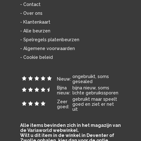
- Contact
- Over ons
- Klantenkaart
- Alle beurzen
- Spelregels platenbeurzen
- Algemene voorwaarden
- Cookie beleid
ongebruikt, soms
Nieuw:
gesealed
Bijna
bijna nieuw, soms
nieuw:
lichte gebruikssporen
gebruikt maar speelt
Zeer
goed en ziet er net
goed:
uit
Alle items bevinden zich in het magazijn van
de Variaworld webwinkel.
Wilt u dit item in de winkel in Deventer of
Zwolle ophalen, kies dan voor de optie