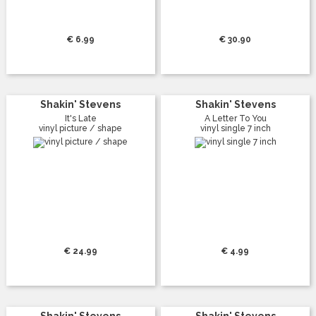
€ 6.99
€ 30.90
Shakin' Stevens
Shakin' Stevens
It's Late
A Letter To You
vinyl picture / shape
vinyl single 7 inch
€ 24.99
€ 4.99
Shakin' Stevens
Shakin' Stevens