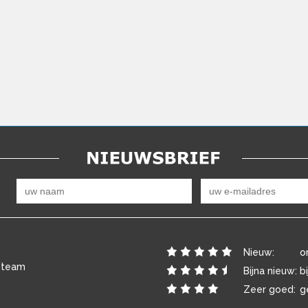
Nieuw:
o
 team
Bijna nieuw:
b
Zeer goed:
g