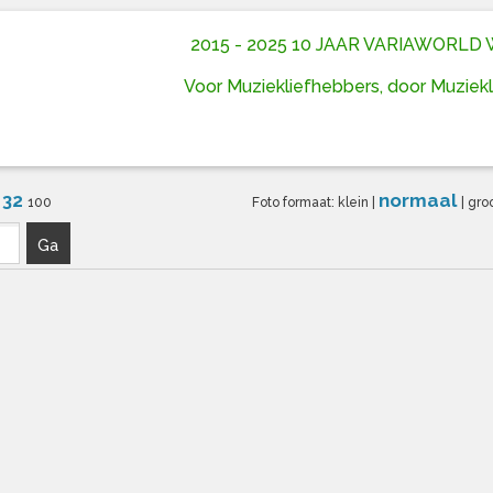
2015 - 2025 10 JAAR VARIAWORL
Voor Muziekliefhebbers, door Muziek
32
normaal
6
100
Foto formaat:
klein
|
|
gro
Ga