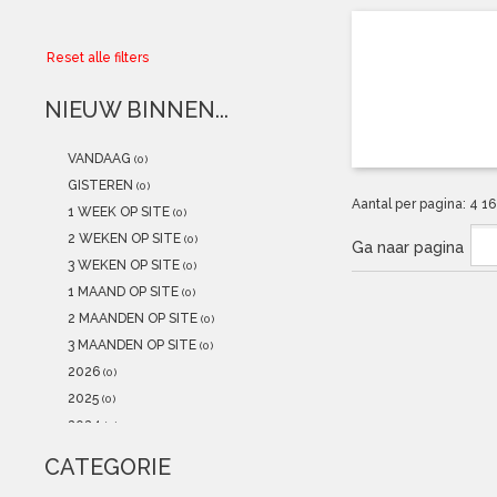
Collector
Reset alle filters
Aanbiedingen
NIEUW BINNEN...
Kadobonnen
VANDAAG
(0)
K-POP
(NEW)
GISTEREN
(0)
Aantal per pagina:
4
1
1 WEEK OP SITE
(0)
POSTERS
(NEW)
2 WEKEN OP SITE
(0)
Ga naar pagina
3 WEKEN OP SITE
(0)
Alle artikelen
1 MAAND OP SITE
(0)
2 MAANDEN OP SITE
(0)
3 MAANDEN OP SITE
(0)
2026
(0)
2025
(0)
2024
(0)
2023
(0)
CATEGORIE
2022
(0)