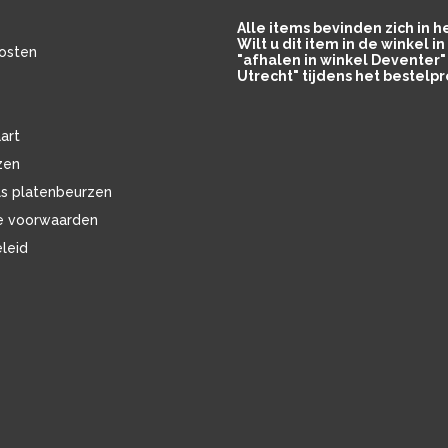
Alle items bevinden zich in 
Wilt u dit item in de winkel 
osten
"afhalen in winkel Deventer" 
Utrecht" tijdens het bestelpr
art
zen
ls platenbeurzen
e voorwaarden
eleid