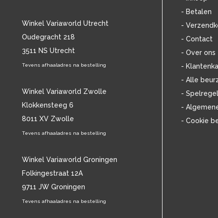
BOB DYLAN
(33)
- Betalen
BOB MARLEY & THE WAILERS
(13)
Winkel Variaworld Utrecht
- Verzendk
BOLLAND & BOLLAND
(12)
Oudegracht 218
- Contact
BONEY M.
(18)
3511 NS Utrecht
BONNIE ST. CLAIRE
(17)
- Over ons
BONNIE TYLER
(11)
Tevens afhaaladres na bestelling
- Klantenka
BRANT BJORK
(11)
- Alle beur
BRIAN JONESTOWN MASSACRE
(13)
Winkel Variaworld Zwolle
- Spelrege
BROTHERHOOD OF MAN
(11)
Klokkensteeg 6
- Algemen
BRYAN FERRY
(13)
8011 XV Zwolle
- Cookie b
BUCKS FIZZ
(11)
BUDDY HOLLY
Tevens afhaaladres na bestelling
(14)
BZN
(30)
C
(2220)
Winkel Variaworld Groningen
CAMEL
(11)
Folkingestraat 12A
CAT STEVENS
(19)
9711 JW Groningen
CHARLES MINGUS
(20)
Tevens afhaaladres na bestelling
CHET BAKER
(58)
CHILD
(11)