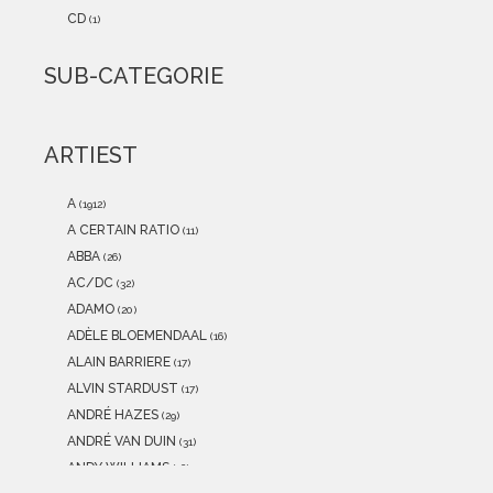
2021
(0)
CD
(1)
2020
(0)
2019
(0)
SUB-CATEGORIE
2018
(0)
2017
(0)
2016
(0)
ARTIEST
2015
(0)
A
(1912)
A CERTAIN RATIO
(11)
ABBA
(26)
AC/DC
(32)
ADAMO
(20)
ADÈLE BLOEMENDAAL
(16)
ALAIN BARRIERE
(17)
ALVIN STARDUST
(17)
ANDRÉ HAZES
(29)
ANDRÉ VAN DUIN
(31)
ANDY WILLIAMS
(16)