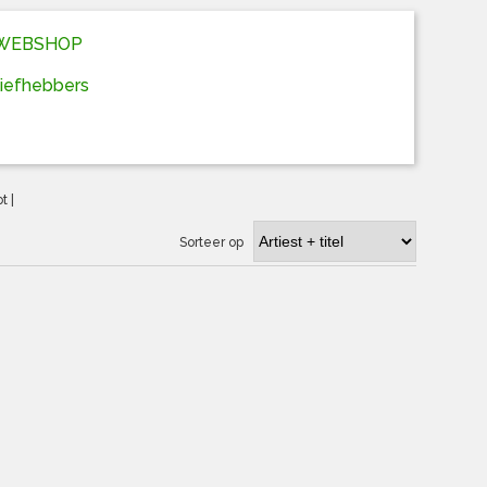
D WEBSHOP
liefhebbers
ot
|
Sorteer op