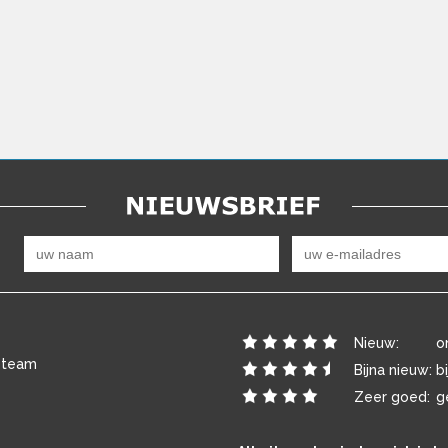
Nieuw:
o
 team
Bijna nieuw:
b
Zeer goed:
g