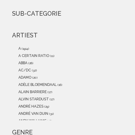
2021
(0)
2020
(0)
SUB-CATEGORIE
2019
(0)
2018
(0)
2017
(0)
ARTIEST
2016
(0)
2015
(0)
A
(1914)
A CERTAIN RATIO
(11)
ABBA
(26)
AC/DC
(32)
ADAMO
(20)
ADÈLE BLOEMENDAAL
(16)
ALAIN BARRIERE
(17)
ALVIN STARDUST
(17)
ANDRÉ HAZES
(29)
ANDRÉ VAN DUIN
(31)
ANDY WILLIAMS
(16)
ANITA MEYER
(12)
GENRE