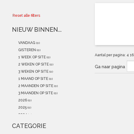
Collector
Reset alle filters
Aanbiedingen
NIEUW BINNEN...
Kadobonnen
VANDAAG
(0)
K-POP
(NEW)
GISTEREN
(0)
Aantal per pagina:
4
1
1 WEEK OP SITE
(0)
POSTERS
(NEW)
2 WEKEN OP SITE
(0)
Ga naar pagina
3 WEKEN OP SITE
(0)
Alle artikelen
1 MAAND OP SITE
(0)
2 MAANDEN OP SITE
(0)
3 MAANDEN OP SITE
(0)
2026
(0)
2025
(0)
2024
(0)
2023
(0)
CATEGORIE
2022
(0)