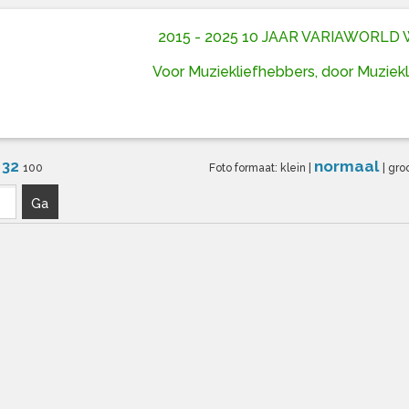
2015 - 2025 10 JAAR VARIAWORL
Voor Muziekliefhebbers, door Muziek
32
normaal
6
100
Foto formaat:
klein
|
|
gro
Ga