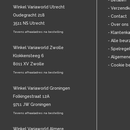
- Betalen
BOB MARLEY & THE WAILERS
(13)
Winkel Variaworld Utrecht
- Verzendk
BOLLAND & BOLLAND
(12)
Oudegracht 218
- Contact
BONEY M.
(18)
3511 NS Utrecht
BONNIE ST. CLAIRE
(17)
- Over ons
BONNIE TYLER
(11)
Tevens afhaaladres na bestelling
- Klantenka
BRANT BJORK
(11)
- Alle beur
BRIAN JONESTOWN MASSACRE
(13)
Winkel Variaworld Zwolle
- Spelrege
BROTHERHOOD OF MAN
(11)
Klokkensteeg 6
- Algemen
BRYAN FERRY
(13)
8011 XV Zwolle
- Cookie b
BUCKS FIZZ
(11)
BUDDY HOLLY
Tevens afhaaladres na bestelling
(13)
BZN
(30)
C
(2220)
Winkel Variaworld Groningen
CAMEL
(11)
Folkingestraat 12A
CAT STEVENS
(19)
9711 JW Groningen
CHARLES MINGUS
(19)
Tevens afhaaladres na bestelling
CHET BAKER
(58)
CHILD
(11)
CHILLY GONZALES
Winkel Variaworld Almere
(13)