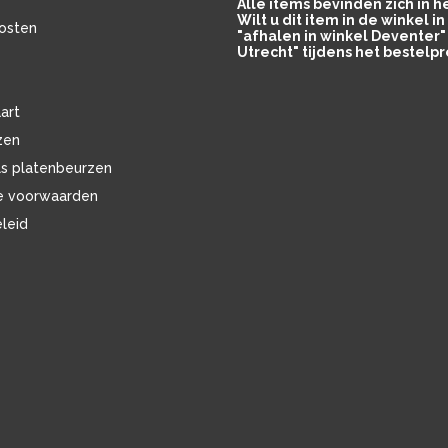
Alle items bevinden zich in 
Wilt u dit item in de winkel 
osten
"afhalen in winkel Deventer" 
Utrecht" tijdens het bestelpr
art
zen
ls platenbeurzen
e voorwaarden
eleid