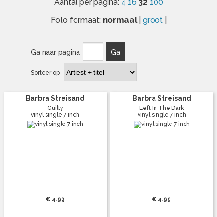
32
Aantal per pagina:
4
16
100
normaal
Foto formaat:
|
groot
|
Ga naar pagina
Ga
Sorteer op
Barbra Streisand
Barbra Streisand
Guilty
Left In The Dark
vinyl single 7 inch
vinyl single 7 inch
€ 4.99
€ 4.99