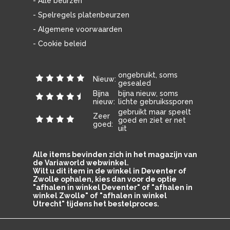
- Alle beurzen
- Spelregels platenbeurzen
- Algemene voorwaarden
- Cookie beleid
ongebruikt, soms
Nieuw:
gesealed
Bijna
bijna nieuw, soms
nieuw:
lichte gebruikssporen
gebruikt maar speelt
Zeer
goed en ziet er net
goed:
uit
Alle items bevinden zich in het magazijn van
de Variaworld webwinkel.
Wilt u dit item in de winkel in Deventer of
Zwolle ophalen, kies dan voor de optie
"afhalen in winkel Deventer" of "afhalen in
winkel Zwolle" of "afhalen in winkel
Utrecht" tijdens het bestelproces.