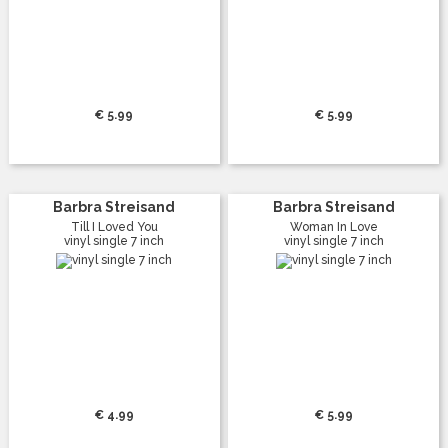
€ 5.99
€ 5.99
Barbra Streisand
Barbra Streisand
Till I Loved You
Woman In Love
vinyl single 7 inch
vinyl single 7 inch
€ 4.99
€ 5.99