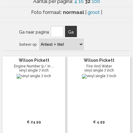
32
Aantal per pagina:
4
16
100
normaal
Foto formaat:
|
groot
|
Ga naar pagina
Ga
Sorteer op
Wilson Pickett
Wilson Pickett
Engine Number 9 / In ...
Fire And Water
vinyl single 7 inch
vinyl single 7 inch
€ 24.99
€ 4.99