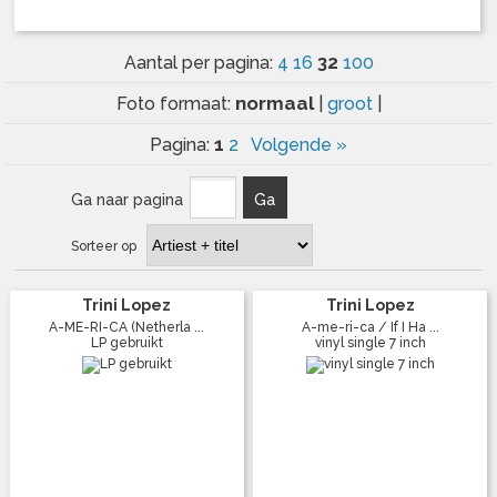
32
Aantal per pagina:
4
16
100
normaal
Foto formaat:
|
groot
|
1
Pagina:
2
Volgende »
Ga naar pagina
Ga
Sorteer op
Trini Lopez
Trini Lopez
A-ME-RI-CA (Netherla ...
A-me-ri-ca / If I Ha ...
LP gebruikt
vinyl single 7 inch