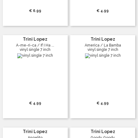
€ 6.99
€ 4.99
Trini Lopez
Trini Lopez
A-me-ri-ca / If I Ha ...
America / La Bamba
vinyl single 7 inch
vinyl single 7 inch
€ 4.99
€ 4.99
Trini Lopez
Trini Lopez
Angelito
Goody Goody