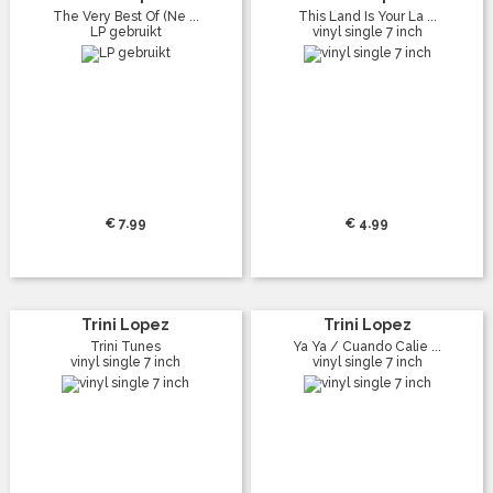
The Very Best Of (Ne ...
This Land Is Your La ...
LP gebruikt
vinyl single 7 inch
€ 7.99
€ 4.99
Trini Lopez
Trini Lopez
Trini Tunes
Ya Ya / Cuando Calie ...
vinyl single 7 inch
vinyl single 7 inch