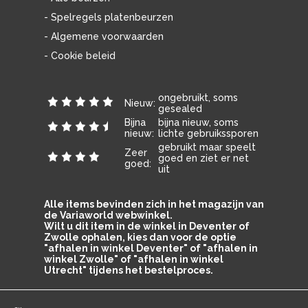
- Spelregels platenbeurzen
- Algemene voorwaarden
- Cookie beleid
ongebruikt, soms
Nieuw:
gesealed
Bijna
bijna nieuw, soms
nieuw:
lichte gebruikssporen
gebruikt maar speelt
Zeer
goed en ziet er net
goed:
uit
Alle items bevinden zich in het magazijn van
de Variaworld webwinkel.
Wilt u dit item in de winkel in Deventer of
Zwolle ophalen, kies dan voor de optie
"afhalen in winkel Deventer" of "afhalen in
winkel Zwolle" of "afhalen in winkel
Utrecht" tijdens het bestelproces.