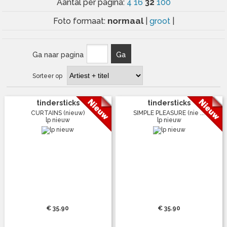
32
Aantal per pagina:
4
16
100
normaal
Foto formaat:
|
groot
|
Ga naar pagina
Ga
Sorteer op
tindersticks
tindersticks
CURTAINS (nieuw)
SIMPLE PLEASURE (nie ...
lp nieuw
lp nieuw
€ 35.90
€ 35.90