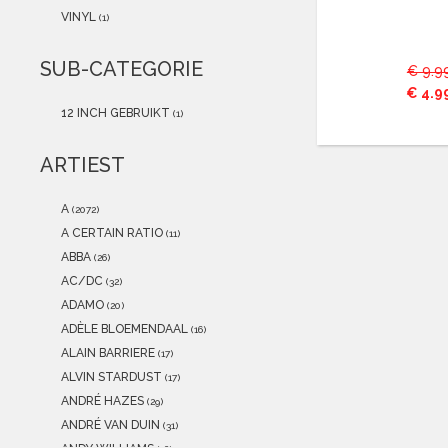
2021
(0)
VINYL
(1)
2020
(0)
2019
(0)
SUB-CATEGORIE
€ 9.9
2018
(0)
€ 4.9
2017
(0)
12 INCH GEBRUIKT
(1)
2016
(0)
2015
(0)
ARTIEST
A
(2072)
A CERTAIN RATIO
(11)
ABBA
(26)
AC/DC
(32)
ADAMO
(20)
ADÈLE BLOEMENDAAL
(16)
ALAIN BARRIERE
(17)
ALVIN STARDUST
(17)
ANDRÉ HAZES
(29)
ANDRÉ VAN DUIN
(31)