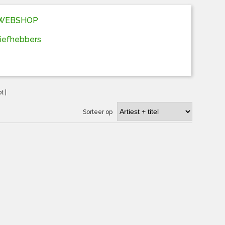
D WEBSHOP
liefhebbers
ot
|
Sorteer op