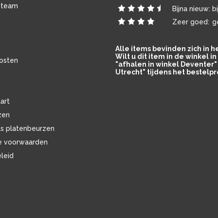
 team
Bijna nieuw:
b
Zeer goed:
g
Alle items bevinden zich in 
Wilt u dit item in de winkel 
osten
"afhalen in winkel Deventer" 
Utrecht" tijdens het bestelpr
art
zen
ls platenbeurzen
e voorwaarden
eleid