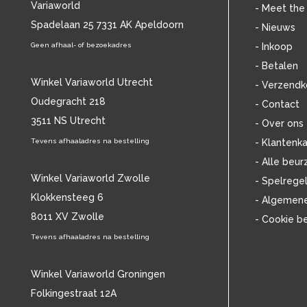
Variaworld
BILLIE HOLIDAY
(38)
- Meet the
BLANCMANGE
Spadelaan 25 7331 AK Apeldoorn
(12)
- Nieuws
BOB DYLAN
(33)
Geen afhaal- of bezoekadres
- Inkoop
BOB MARLEY & THE WAILERS
(13)
- Betalen
BOLLAND & BOLLAND
(12)
Winkel Variaworld Utrecht
- Verzendk
BONEY M.
(18)
Oudegracht 218
- Contact
BONNIE ST. CLAIRE
(17)
3511 NS Utrecht
BONNIE TYLER
(11)
- Over ons
BRANT BJORK
(11)
Tevens afhaaladres na bestelling
- Klantenka
BRIAN JONESTOWN MASSACRE
(13)
- Alle beur
BROTHERHOOD OF MAN
(11)
Winkel Variaworld Zwolle
- Spelrege
BRYAN FERRY
(13)
Klokkensteeg 6
- Algemen
BUCKS FIZZ
(11)
8011 XV Zwolle
- Cookie b
BUDDY HOLLY
(13)
BZN
Tevens afhaaladres na bestelling
(30)
C
(2375)
CAMEL
(11)
Winkel Variaworld Groningen
CAT STEVENS
(19)
Folkingestraat 12A
CHARLES MINGUS
(20)