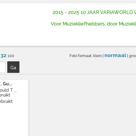
2015 - 2025 10 JAAR VARIAWORL
Voor Muziekliefhebbers, door Muziek
32
normaal
6
100
Foto formaat:
klein
|
|
gro
Ga
. Gu...
uld T ...
bruikt