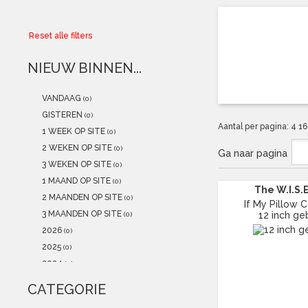
Collector
Reset alle filters
Aanbiedingen
NIEUW BINNEN...
Kadobonnen
VANDAAG
(0)
K-POP
(NEW)
GISTEREN
(0)
Aantal per pagina:
4
1
1 WEEK OP SITE
(0)
POSTERS
(NEW)
2 WEKEN OP SITE
(0)
Ga naar pagina
3 WEKEN OP SITE
(0)
Alle artikelen
1 MAAND OP SITE
(0)
The W.I.S.E
2 MAANDEN OP SITE
(0)
If My Pillow Co
3 MAANDEN OP SITE
12 inch ge
(0)
2026
(0)
2025
(0)
2024
(0)
2023
(0)
CATEGORIE
2022
(1)