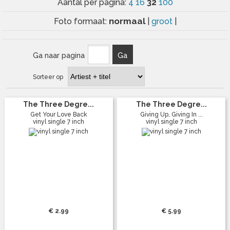
32
Aantal per pagina:
4
16
100
normaal
Foto formaat:
|
groot
|
Ga naar pagina
Ga
Sorteer op
The Three Degre...
The Three Degre...
Get Your Love Back
Giving Up, Giving In ...
vinyl single 7 inch
vinyl single 7 inch
€ 2.99
€ 5.99