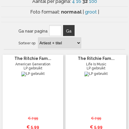
32
Aantal per pagina:
4
16
100
normaal
Foto formaat:
|
groot
|
Ga naar pagina
Ga
Sorteer op
The Ritchie Fam...
The Ritchie Fam...
American Generation
Life Is Music
LP gebruikt
LP gebruikt
€ 7.99
€ 7.99
€ 5.99
€ 5.99