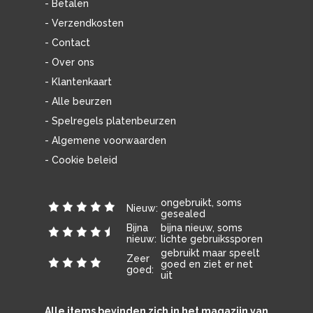
- Betalen
- Verzendkosten
- Contact
- Over ons
- Klantenkaart
- Alle beurzen
- Spelregels platenbeurzen
- Algemene voorwaarden
- Cookie beleid
ongebruikt, soms
Nieuw:
gesealed
Bijna
bijna nieuw, soms
nieuw:
lichte gebruikssporen
gebruikt maar speelt
Zeer
goed en ziet er net
goed:
uit
Alle items bevinden zich in het magazijn van