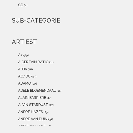
2021
(0)
CD
(4)
2020
(0)
2019
(0)
SUB-CATEGORIE
2018
(0)
2017
(0)
2016
(0)
ARTIEST
2015
(0)
A
(1919)
A CERTAIN RATIO
(11)
ABBA
(26)
AC/DC
(33)
ADAMO
(20)
ADÈLE BLOEMENDAAL
(16)
ALAIN BARRIERE
(17)
ALVIN STARDUST
(17)
ANDRÉ HAZES
(29)
ANDRÉ VAN DUIN
(31)
ANDY WILLIAMS
(16)