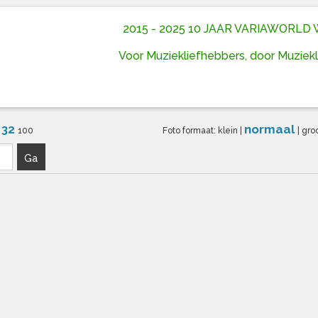
2015 - 2025 10 JAAR VARIAWORL
Voor Muziekliefhebbers, door Muziek
32
normaal
6
100
Foto formaat:
klein
|
|
gro
Ga