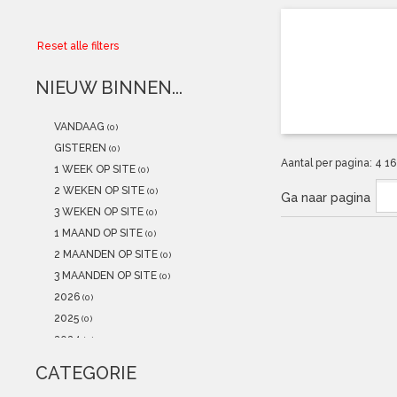
Collector
Reset alle filters
Aanbiedingen
NIEUW BINNEN...
Kadobonnen
VANDAAG
(0)
K-POP
(NEW)
GISTEREN
(0)
Aantal per pagina:
4
1
1 WEEK OP SITE
(0)
POSTERS
(NEW)
2 WEKEN OP SITE
(0)
Ga naar pagina
3 WEKEN OP SITE
(0)
Alle artikelen
1 MAAND OP SITE
(0)
2 MAANDEN OP SITE
(0)
3 MAANDEN OP SITE
(0)
2026
(0)
2025
(0)
2024
(0)
2023
(0)
CATEGORIE
2022
(0)