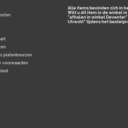
Alle items bevinden zich in 
Wilt u dit item in de winkel 
osten
"afhalen in winkel Deventer" 
Utrecht" tijdens het bestelpr
art
zen
ls platenbeurzen
e voorwaarden
eleid