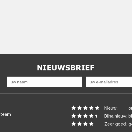
Nieuw:
o
 team
Bijna nieuw:
b
Zeer goed:
g