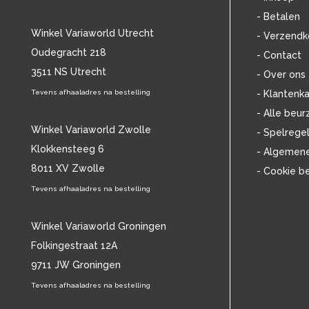
BOB DYLAN
(33)
- Betalen
BOB MARLEY & THE WAILERS
(13)
Winkel Variaworld Utrecht
- Verzendk
BOLLAND & BOLLAND
(12)
Oudegracht 218
- Contact
BONEY M.
(18)
3511 NS Utrecht
BONNIE ST. CLAIRE
(17)
- Over ons
BONNIE TYLER
(11)
Tevens afhaaladres na bestelling
- Klantenka
BRANT BJORK
(11)
- Alle beur
BRIAN JONESTOWN MASSACRE
(13)
Winkel Variaworld Zwolle
- Spelrege
BROTHERHOOD OF MAN
(11)
Klokkensteeg 6
- Algemen
BRYAN FERRY
(13)
8011 XV Zwolle
- Cookie b
BUCKS FIZZ
(11)
BUDDY HOLLY
Tevens afhaaladres na bestelling
(14)
BZN
(30)
C
(2223)
Winkel Variaworld Groningen
CAMEL
(11)
Folkingestraat 12A
CAT STEVENS
(19)
9711 JW Groningen
CHARLES MINGUS
(20)
Tevens afhaaladres na bestelling
CHET BAKER
(57)
CHILD
(11)