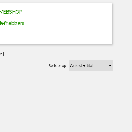
D WEBSHOP
liefhebbers
ot
|
Sorteer op