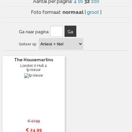
32
Aantal per pagina:
4
16
100
normaal
Foto formaat:
|
groot
|
Ga naar pagina
Ga
Sorteer op
The Housemartins
London 0 Hull 4
lp nieuw
€ 27.99
€ 24.99