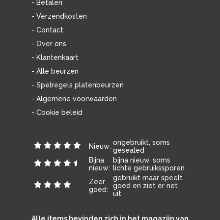
- Betalen
- Verzendkosten
- Contact
- Over ons
- Klantenkaart
- Alle beurzen
- Spelregels platenbeurzen
- Algemene voorwaarden
- Cookie beleid
ongebruikt, soms
Nieuw:
gesealed
Bijna
bijna nieuw, soms
nieuw:
lichte gebruikssporen
gebruikt maar speelt
Zeer
goed en ziet er net
goed:
uit
Alle items bevinden zich in het magazijn van