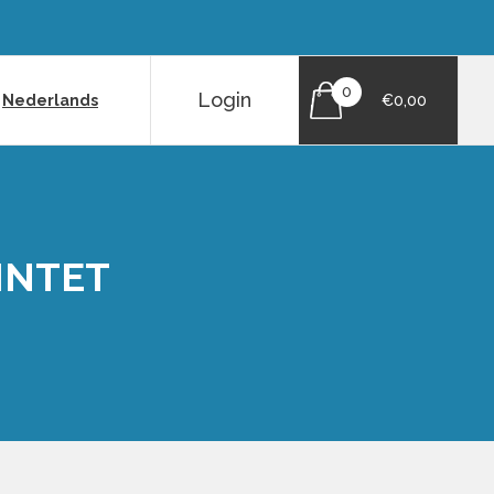
0
Login
|
Nederlands
€0,00
INTET