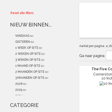
Collector
Reset alle filters
Aanbiedingen
NIEUW BINNEN...
Kadobonnen
VANDAAG
(0)
K-POP
(NEW)
GISTEREN
(0)
Aantal per pagina:
4
1
1 WEEK OP SITE
(0)
POSTERS
(NEW)
2 WEKEN OP SITE
(0)
Ga naar pagina
3 WEKEN OP SITE
(0)
Alle artikelen
1 MAAND OP SITE
(0)
The Five Co
2 MAANDEN OP SITE
(0)
Cornersto
3 MAANDEN OP SITE
10 Inc
(0)
2026
(0)
2025
(0)
2024
(0)
2023
(0)
CATEGORIE
2022
(0)