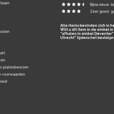
 team
Bijna nieuw:
b
Zeer goed:
g
Alle items bevinden zich in 
Wilt u dit item in de winkel 
osten
"afhalen in winkel Deventer" 
Utrecht" tijdens het bestelpr
art
zen
ls platenbeurzen
e voorwaarden
eleid