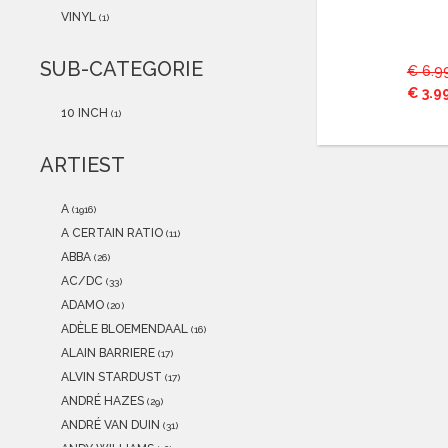
2021
(0)
VINYL
(1)
2020
(0)
2019
(0)
SUB-CATEGORIE
€ 6.9
2018
(1)
€ 3.9
2017
(0)
10 INCH
(1)
2016
(0)
2015
(0)
ARTIEST
A
(1916)
A CERTAIN RATIO
(11)
ABBA
(26)
AC/DC
(33)
ADAMO
(20)
ADÈLE BLOEMENDAAL
(16)
ALAIN BARRIERE
(17)
ALVIN STARDUST
(17)
ANDRÉ HAZES
(29)
ANDRÉ VAN DUIN
(31)