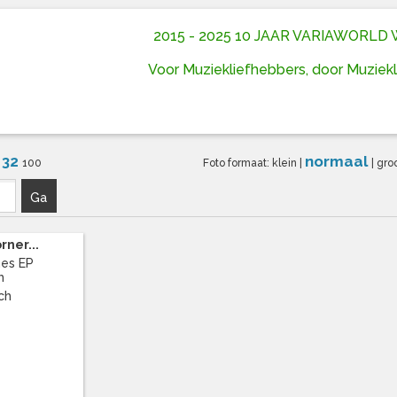
2015 - 2025 10 JAAR VARIAWORL
Voor Muziekliefhebbers, door Muziek
32
normaal
6
100
Foto formaat:
klein
|
|
gro
Ga
rner...
nes EP
h