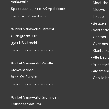
Variaworld
BLANCMANGE
(12)
- Meet the
BOB DYLAN
Spadelaan 25 7331 AK Apeldoorn
(33)
- Nieuws
BOB MARLEY & THE WAILERS
(13)
Geen afhaal- of bezoekadres
- Inkoop
BOLLAND & BOLLAND
(12)
- Betalen
BONEY M.
(18)
Winkel Variaworld Utrecht
- Verzendk
BONNIE ST. CLAIRE
(17)
Oudegracht 218
- Contact
BONNIE TYLER
(11)
3511 NS Utrecht
BRANT BJORK
(11)
- Over ons
BRIAN JONESTOWN MASSACRE
(13)
Tevens afhaaladres na bestelling
- Klantenka
BROTHERHOOD OF MAN
(11)
- Alle beur
BRYAN FERRY
(13)
Winkel Variaworld Zwolle
- Spelrege
BUCKS FIZZ
(11)
Klokkensteeg 6
- Algemen
BUDDY HOLLY
(14)
8011 XV Zwolle
- Cookie b
BZN
(30)
C
Tevens afhaaladres na bestelling
(2222)
CAMEL
(11)
CAT STEVENS
(19)
Winkel Variaworld Groningen
CHARLES MINGUS
(20)
Folkingestraat 12A
CHET BAKER
(57)