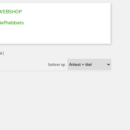
D WEBSHOP
liefhebbers
ot
|
Sorteer op