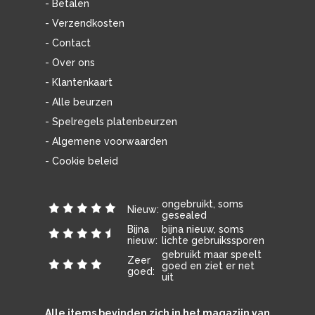
- Betalen
- Verzendkosten
- Contact
- Over ons
- Klantenkaart
- Alle beurzen
- Spelregels platenbeurzen
- Algemene voorwaarden
- Cookie beleid
ongebruikt, soms
Nieuw:
gesealed
Bijna
bijna nieuw, soms
nieuw:
lichte gebruikssporen
gebruikt maar speelt
Zeer
goed en ziet er net
goed:
uit
Alle items bevinden zich in het magazijn van