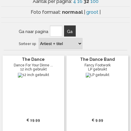
32
Aantal per pagina:
4
16
100
normaal
Foto formaat:
|
groot
|
Ga naar pagina
Ga
Sorteer op
The Dance
The Dance Band
Dance For Your Dinne ...
Fancy Footwork
12 inch gebruikt
LP gebruikt
€ 19.99
€ 9.99