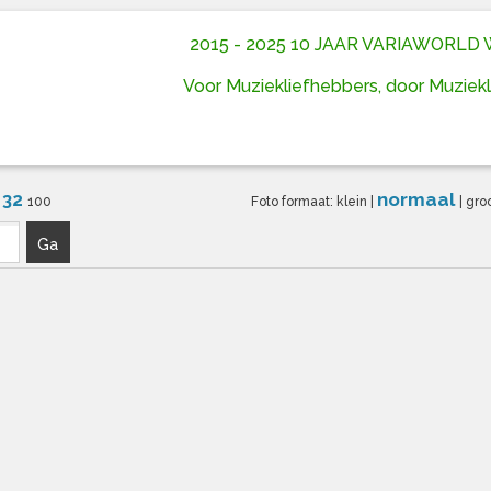
2015 - 2025 10 JAAR VARIAWORL
Voor Muziekliefhebbers, door Muziek
32
normaal
6
100
Foto formaat:
klein
|
|
gro
Ga