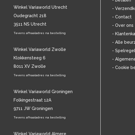
- Betalen
BOB DYLAN
(33)
Winkel Variaworld Utrecht
- Verzendk
BOB MARLEY & THE WAILERS
(13)
Oudegracht 218
- Contact
BOLLAND & BOLLAND
(12)
3511 NS Utrecht
BONEY M.
(18)
- Over ons
BONNIE ST. CLAIRE
(17)
Tevens afhaaladres na bestelling
- Klantenka
BONNIE TYLER
(11)
- Alle beur
BRANT BJORK
(11)
Winkel Variaworld Zwolle
- Spelrege
BRIAN JONESTOWN MASSACRE
(13)
Klokkensteeg 6
- Algemen
BROTHERHOOD OF MAN
(11)
8011 XV Zwolle
- Cookie b
BRYAN FERRY
(13)
BUCKS FIZZ
Tevens afhaaladres na bestelling
(11)
BUDDY HOLLY
(13)
BZN
(30)
Winkel Variaworld Groningen
C
(2376)
Folkingestraat 12A
CAMEL
(11)
9711 JW Groningen
CAT STEVENS
(19)
Tevens afhaaladres na bestelling
CHARLES MINGUS
(20)
CHET BAKER
(58)
CHILD
Winkel Variaworld Almere
(11)