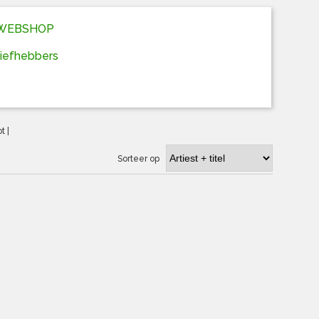
D WEBSHOP
liefhebbers
ot
|
Sorteer op