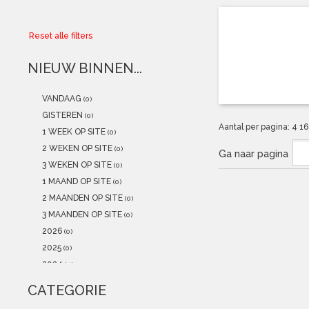
Collector
Reset alle filters
Aanbiedingen
NIEUW BINNEN...
Kadobonnen
VANDAAG
(0)
K-POP
(NEW)
GISTEREN
(0)
Aantal per pagina:
4
1
1 WEEK OP SITE
(0)
POSTERS
(NEW)
2 WEKEN OP SITE
(0)
Ga naar pagina
3 WEKEN OP SITE
(0)
Alle artikelen
1 MAAND OP SITE
(0)
2 MAANDEN OP SITE
(0)
3 MAANDEN OP SITE
(0)
2026
(0)
2025
(0)
2024
(0)
2023
(0)
CATEGORIE
2022
(0)