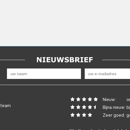
Nieuw:
o
 team
Bijna nieuw:
b
Zeer goed:
g