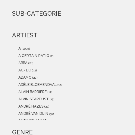
2021
(0)
2020
(0)
SUB-CATEGORIE
2019
(0)
2018
(0)
2017
(0)
ARTIEST
2016
(0)
2015
(0)
A
(2079)
A CERTAIN RATIO
(11)
ABBA
(26)
AC/DC
(32)
ADAMO
(20)
ADÈLE BLOEMENDAAL
(16)
ALAIN BARRIERE
(17)
ALVIN STARDUST
(17)
ANDRÉ HAZES
(29)
ANDRÉ VAN DUIN
(31)
ANDY WILLIAMS
(16)
ANITA MEYER
(12)
GENRE