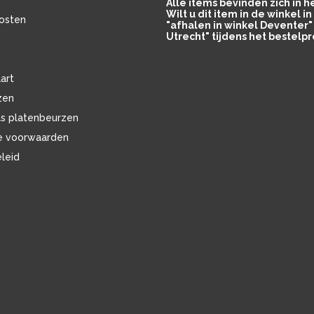
Alle items bevinden zich in 
Wilt u dit item in de winkel 
osten
"afhalen in winkel Deventer" 
Utrecht" tijdens het bestelpr
art
zen
ls platenbeurzen
e voorwaarden
eleid