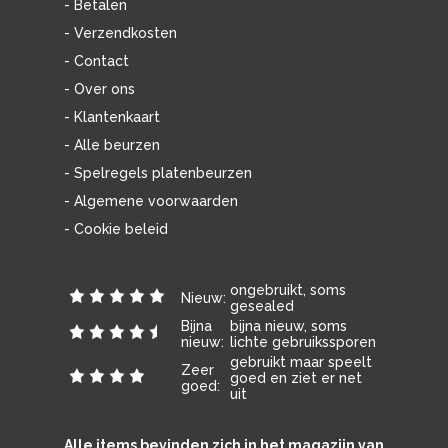
- Betalen
- Verzendkosten
- Contact
- Over ons
- Klantenkaart
- Alle beurzen
- Spelregels platenbeurzen
- Algemene voorwaarden
- Cookie beleid
ongebruikt, soms
Nieuw:
gesealed
Bijna
bijna nieuw, soms
nieuw:
lichte gebruikssporen
gebruikt maar speelt
Zeer
goed en ziet er net
goed:
uit
Alle items bevinden zich in het magazijn van