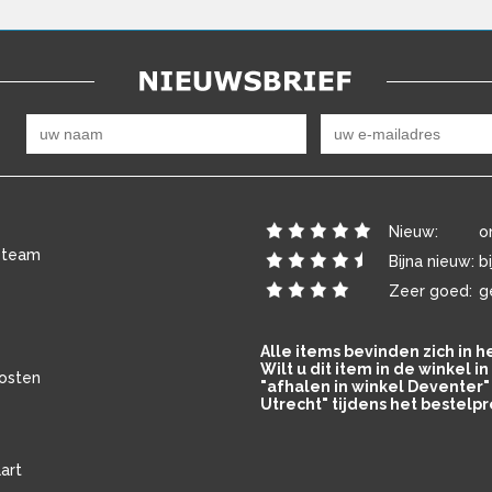
Nieuw:
o
 team
Bijna nieuw:
b
Zeer goed:
g
Alle items bevinden zich in 
Wilt u dit item in de winkel 
osten
"afhalen in winkel Deventer" 
Utrecht" tijdens het bestelpr
art