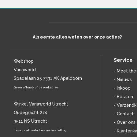
BEN CRAMER
(32)
BENNY NEYMAN
(37)
BILL EVANS
(25)
BILLIE HOLIDAY
(38)
BLANCMANGE
(12)
Als eerste alles weten over onze acties?
BOB DYLAN
(33)
BOB MARLEY & THE WAILERS
(13)
BOLLAND & BOLLAND
(12)
Service
Webshop
BONEY M.
(18)
BONNIE ST. CLAIRE
(17)
Variaworld
- Meet the
BONNIE TYLER
(11)
Spadelaan 25 7331 AK Apeldoorn
- Nieuws
BRANT BJORK
(11)
Geen afhaal- of bezoekadres
- Inkoop
BRIAN JONESTOWN MASSACRE
(13)
- Betalen
BROTHERHOOD OF MAN
(11)
Winkel Variaworld Utrecht
- Verzendk
BRYAN FERRY
(13)
Oudegracht 218
BUCKS FIZZ
(11)
- Contact
BUDDY HOLLY
(13)
3511 NS Utrecht
- Over ons
BZN
(30)
Tevens afhaaladres na bestelling
- Klantenka
C
(2376)