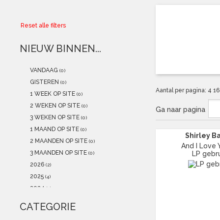
Collector
Reset alle filters
Aanbiedingen
NIEUW BINNEN...
Kadobonnen
VANDAAG
(0)
K-POP
(NEW)
GISTEREN
(0)
Aantal per pagina:
4
1
1 WEEK OP SITE
(0)
POSTERS
(NEW)
2 WEKEN OP SITE
(0)
Ga naar pagina
3 WEKEN OP SITE
(0)
Alle artikelen
1 MAAND OP SITE
(0)
Shirley B
2 MAANDEN OP SITE
(0)
And I Love 
3 MAANDEN OP SITE
LP gebru
(0)
2026
(2)
2025
(4)
2024
(1)
2023
(1)
CATEGORIE
2022
(1)