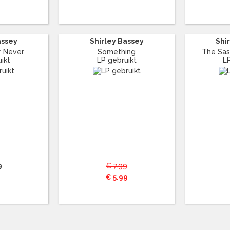
assey
Shirley Bassey
Shi
r Never
Something
The Sass
ikt
LP gebruikt
L
9
€ 7.99
€ 5.99