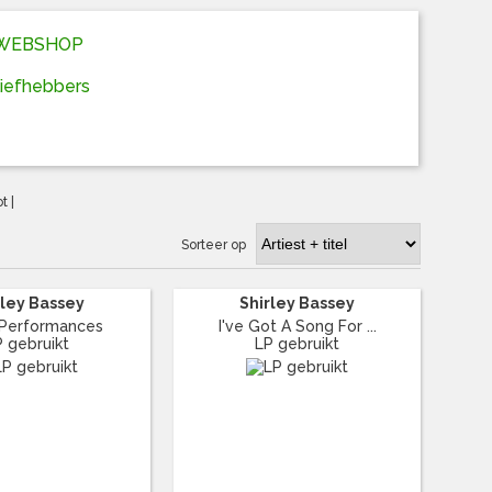
D WEBSHOP
liefhebbers
ot
|
Sorteer op
rley Bassey
Shirley Bassey
 Performances
I've Got A Song For ...
P gebruikt
LP gebruikt