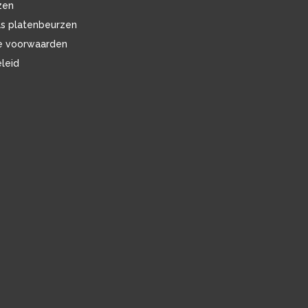
zen
ls platenbeurzen
e voorwaarden
eleid