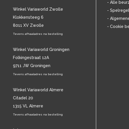
- Alle beur
CAMEL
(11)
Winkel Variaworld Zwolle
- Spelrege
CAT STEVENS
(19)
Klokkensteeg 6
- Algemen
CHARLES MINGUS
(20)
8011 XV Zwolle
CHET BAKER
(58)
- Cookie b
CHILD
(11)
Tevens afhaaladres na bestelling
CHILLY GONZALES
(13)
CHRIS DE BURGH
(11)
Winkel Variaworld Groningen
CHUBBY CHECKER
(25)
Folkingestraat 12A
CHUCK BERRY
(15)
9711 JW Groningen
CISKA PETERS
(19)
CLIFF RICHARD
(77)
Tevens afhaaladres na bestelling
CLUSTER
(11)
CONNIE FRANCIS
(14)
Winkel Variaworld Almere
CONNY VANDENBOS
(41)
Citadel 20
CONRAD SCHNITZLER
(11)
1315 VL Almere
CORRIE VAN GORP
(16)
Tevens afhaaladres na bestelling
CORRY
(27)
CORRY BROKKEN
(23)