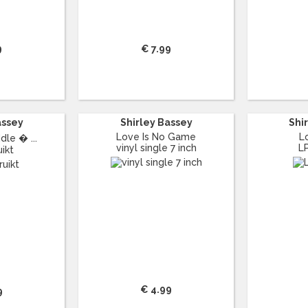
9
€ 7.99
assey
Shirley Bassey
Shi
Love Is No Game
L
dle � ...
vinyl single 7 inch
L
ikt
€ 4.99
9