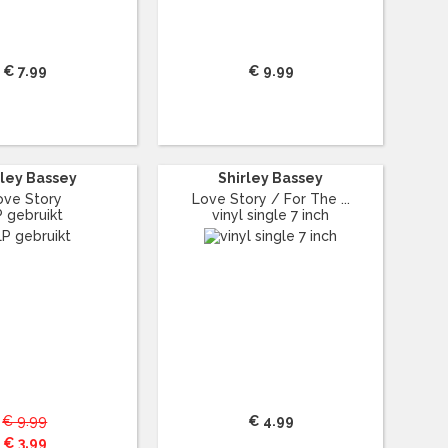
€ 7.99
€ 9.99
rley Bassey
Shirley Bassey
ove Story
Love Story / For The ...
P gebruikt
vinyl single 7 inch
€ 9.99
€ 4.99
€ 3.99