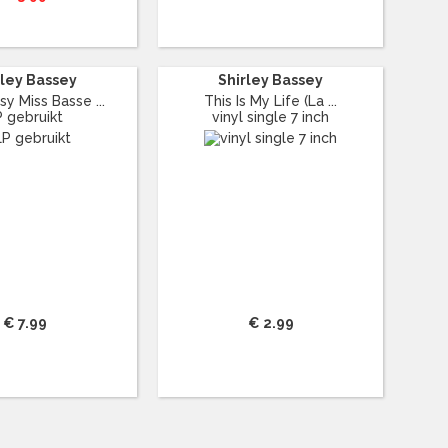
rley Bassey
Shirley Bassey
y Miss Basse ...
This Is My Life (La ...
P gebruikt
vinyl single 7 inch
€ 7.99
€ 2.99