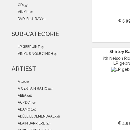
2021
(2)
CD
(35)
2020
(1)
VINYL
(12)
2019
(0)
DVD-BLU-RAY
(1)
€ 5.9
2018
(0)
2017
(0)
SUB-CATEGORIE
2016
(0)
2015
(0)
LP GEBRUIKT
(9)
Shirley B
VINYL SINGLE 7 INCH
(3)
ith Nelson Rid
LP gebru
ARTIEST
A
(2079)
A CERTAIN RATIO
(11)
ABBA
(26)
AC/DC
(32)
ADAMO
(20)
ADÈLE BLOEMENDAAL
(16)
€ 4.9
ALAIN BARRIERE
(17)