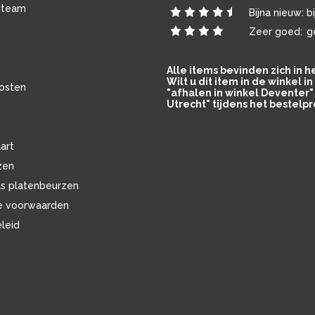
 team
Bijna nieuw:
b
Zeer goed:
g
Alle items bevinden zich in 
Wilt u dit item in de winkel 
osten
"afhalen in winkel Deventer" 
Utrecht" tijdens het bestelpr
art
zen
ls platenbeurzen
e voorwaarden
eleid