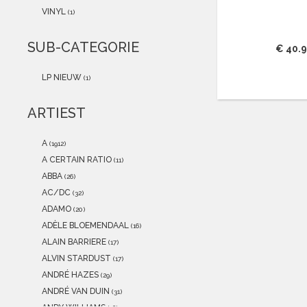
2021
(0)
VINYL
(1)
2020
(0)
2019
(0)
SUB-CATEGORIE
€ 40.
2018
(0)
2017
(0)
LP NIEUW
(1)
2016
(0)
2015
(0)
ARTIEST
A
(1912)
A CERTAIN RATIO
(11)
ABBA
(26)
AC/DC
(32)
ADAMO
(20)
ADÈLE BLOEMENDAAL
(16)
ALAIN BARRIERE
(17)
ALVIN STARDUST
(17)
ANDRÉ HAZES
(29)
ANDRÉ VAN DUIN
(31)