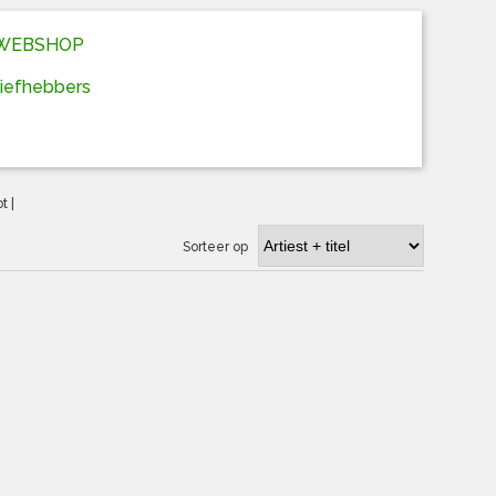
D WEBSHOP
liefhebbers
ot
|
Sorteer op