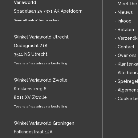
Variaworld
BLANCMANGE
(12)
- Meet the
BOB DYLAN
Spadelaan 25 7331 AK Apeldoorn
(33)
- Nieuws
BOB MARLEY & THE WAILERS
(13)
Geen afhaal- of bezoekadres
- Inkoop
BOLLAND & BOLLAND
(12)
- Betalen
BONEY M.
(18)
Winkel Variaworld Utrecht
- Verzendk
BONNIE ST. CLAIRE
(17)
Oudegracht 218
- Contact
BONNIE TYLER
(11)
3511 NS Utrecht
BRANT BJORK
(11)
- Over ons
BRIAN JONESTOWN MASSACRE
(13)
Tevens afhaaladres na bestelling
- Klantenka
BROTHERHOOD OF MAN
(11)
- Alle beur
BRYAN FERRY
(13)
Winkel Variaworld Zwolle
- Spelrege
BUCKS FIZZ
(11)
Klokkensteeg 6
- Algemen
BUDDY HOLLY
(14)
8011 XV Zwolle
- Cookie b
BZN
(30)
C
Tevens afhaaladres na bestelling
(2220)
CAMEL
(11)
CAT STEVENS
(19)
Winkel Variaworld Groningen
CHARLES MINGUS
(20)
Folkingestraat 12A
CHET BAKER
(58)