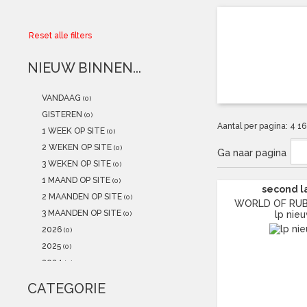
Collector
Reset alle filters
Aanbiedingen
NIEUW BINNEN...
Kadobonnen
VANDAAG
(0)
K-POP
(NEW)
GISTEREN
(0)
Aantal per pagina:
4
1
1 WEEK OP SITE
(0)
POSTERS
(NEW)
2 WEKEN OP SITE
(0)
Ga naar pagina
3 WEKEN OP SITE
(0)
Alle artikelen
1 MAAND OP SITE
(0)
second l
2 MAANDEN OP SITE
(0)
WORLD OF RUBBE
3 MAANDEN OP SITE
lp nie
(0)
2026
(0)
2025
(0)
2024
(0)
2023
(0)
CATEGORIE
2022
(0)