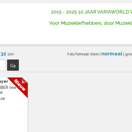
2015 - 2025 10 JAAR VARIAWORL
Voor Muziekliefhebbers, door Muziek
32
normaal
6
100
Foto formaat:
klein
|
|
gro
Ga
ayer
R (nie ...
uw