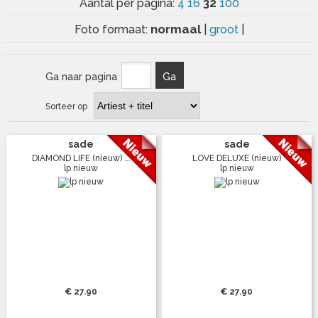
32
Aantal per pagina:
4
16
100
normaal
Foto formaat:
|
groot
|
Ga naar pagina
Ga
Sorteer op
sade
sade
DIAMOND LIFE (nieuw) ...
LOVE DELUXE (nieuw)
lp nieuw
lp nieuw
€ 27.90
€ 27.90