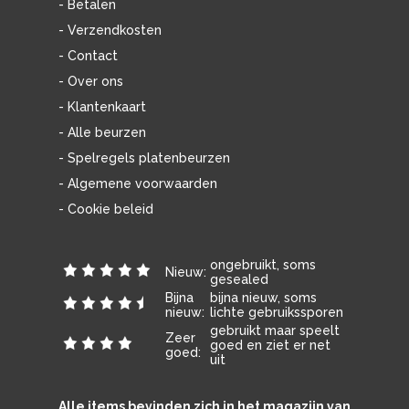
- Betalen
- Verzendkosten
- Contact
- Over ons
- Klantenkaart
- Alle beurzen
- Spelregels platenbeurzen
- Algemene voorwaarden
- Cookie beleid
ongebruikt, soms
Nieuw:
gesealed
Bijna
bijna nieuw, soms
nieuw:
lichte gebruikssporen
gebruikt maar speelt
Zeer
goed en ziet er net
goed:
uit
Alle items bevinden zich in het magazijn van