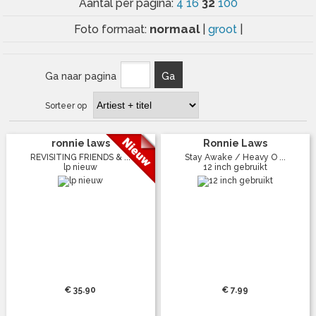
32
Aantal per pagina:
4
16
100
normaal
Foto formaat:
|
groot
|
Ga naar pagina
Ga
Sorteer op
ronnie laws
Ronnie Laws
REVISITING FRIENDS & ...
Stay Awake / Heavy O ...
lp nieuw
12 inch gebruikt
€ 35.90
€ 7.99