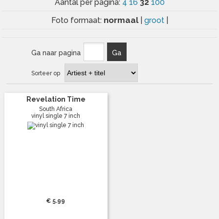
32
Aantal per pagina:
4
16
100
normaal
Foto formaat:
|
groot
|
Ga naar pagina
Ga
Sorteer op
Revelation Time
South Africa
vinyl single 7 inch
€ 5.99