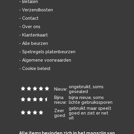
- Betalen
- Verzendkosten
- Contact
- Over ons
- Klantenkaart
- Alle beurzen
- Spelregels platenbeurzen
- Algemene voorwaarden
- Cookie beleid
ongebruikt, soms
Nieuw:
gesealed
Bijna
bijna nieuw, soms
nieuw:
lichte gebruikssporen
gebruikt maar speelt
Zeer
goed en ziet er net
goed:
uit
Alle items bevinden zich in het magazijn van