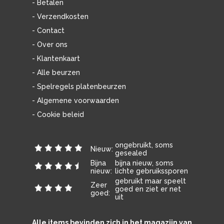
- Betalen
- Verzendkosten
- Contact
- Over ons
- Klantenkaart
- Alle beurzen
- Spelregels platenbeurzen
- Algemene voorwaarden
- Cookie beleid
ongebruikt, soms
Nieuw:
gesealed
Bijna
bijna nieuw, soms
nieuw:
lichte gebruikssporen
gebruikt maar speelt
Zeer
goed en ziet er net
goed:
uit
Alle items bevinden zich in het magazijn van