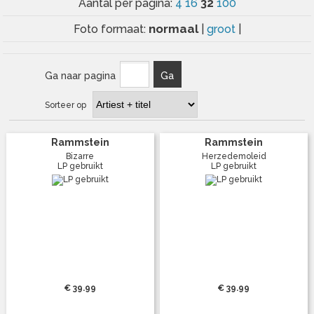
32
Aantal per pagina:
4
16
100
normaal
Foto formaat:
|
groot
|
Ga naar pagina
Ga
Sorteer op
Rammstein
Rammstein
Bizarre
Herzedemoleid
LP gebruikt
LP gebruikt
€ 39.99
€ 39.99