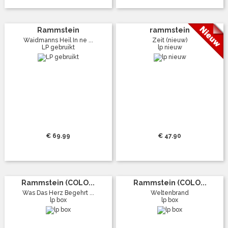
Rammstein
rammstein
Waidmanns Heil In ne ...
Zeit (nieuw)
LP gebruikt
lp nieuw
€ 69.99
€ 47.90
Rammstein (COLO...
Rammstein (COLO...
Was Das Herz Begehrt ...
Weltenbrand
lp box
lp box