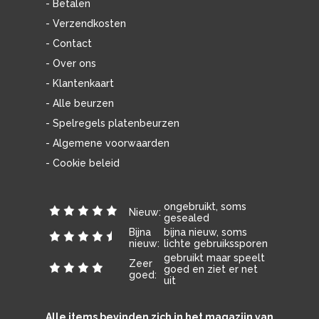
- Betalen
- Verzendkosten
- Contact
- Over ons
- Klantenkaart
- Alle beurzen
- Spelregels platenbeurzen
- Algemene voorwaarden
- Cookie beleid
ongebruikt, soms
Nieuw:
gesealed
Bijna
bijna nieuw, soms
nieuw:
lichte gebruikssporen
gebruikt maar speelt
Zeer
goed en ziet er net
goed:
uit
Alle items bevinden zich in het magazijn van