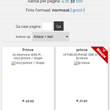
32
Aantal per pagina:
4
16
100
normaal
Foto formaat:
|
groot
|
Ga naar pagina
Ga
Sorteer op
Prince
prince
An Interview With Pr ...
HITNRUN PHASE ONE (n ...
vinyl picture / shape
lp nieuw
€ 49.99
€ 27.90