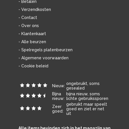
- Betalen
- Verzendkosten
- Contact
- Over ons
- Klantenkaart
- Alle beurzen
- Spelregels platenbeurzen
- Algemene voorwaarden
- Cookie beleid
ongebruikt, soms
Nieuw:
gesealed
Bijna
bijna nieuw, soms
nieuw:
lichte gebruikssporen
gebruikt maar speelt
Zeer
goed en ziet er net
goed:
uit
Alle items bevinden zich in het magazijn van