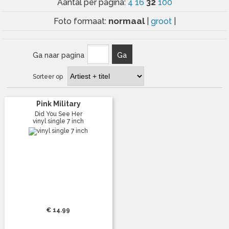
32
Aantal per pagina:
4
16
100
normaal
Foto formaat:
|
groot
|
Ga naar pagina
Ga
Sorteer op
Pink Military
Did You See Her
vinyl single 7 inch
€ 14.99