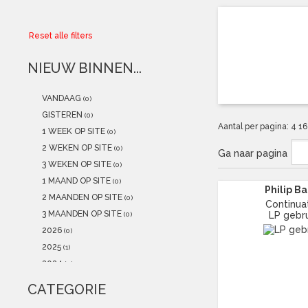
Collector
Reset alle filters
Aanbiedingen
NIEUW BINNEN...
Kadobonnen
VANDAAG
(0)
K-POP
(NEW)
GISTEREN
(0)
Aantal per pagina:
4
1
1 WEEK OP SITE
(0)
POSTERS
(NEW)
2 WEKEN OP SITE
(0)
Ga naar pagina
3 WEKEN OP SITE
(0)
Alle artikelen
1 MAAND OP SITE
(0)
Philip Ba
2 MAANDEN OP SITE
(0)
Continua
3 MAANDEN OP SITE
LP gebru
(0)
2026
(0)
2025
(1)
2024
(0)
2023
(0)
CATEGORIE
2022
(1)