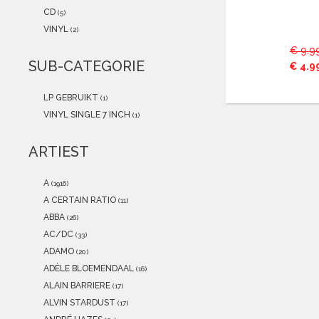
2021
(0)
CD
(5)
2020
(0)
VINYL
(2)
2019
(0)
€ 9.9
2018
(0)
SUB-CATEGORIE
€ 4.9
2017
(0)
2016
(0)
LP GEBRUIKT
(1)
2015
(0)
VINYL SINGLE 7 INCH
(1)
ARTIEST
A
(1916)
A CERTAIN RATIO
(11)
ABBA
(26)
AC/DC
(33)
ADAMO
(20)
ADÈLE BLOEMENDAAL
(16)
ALAIN BARRIERE
(17)
ALVIN STARDUST
(17)