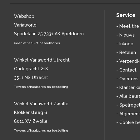
BILL EVANS
(24)
BILLIE HOLIDAY
(36)
Service
Webshop
BLANCMANGE
(12)
Variaworld
BOB DYLAN
(33)
- Meet the
BOB MARLEY & THE WAILERS
Spadelaan 25 7331 AK Apeldoorn
(13)
- Nieuws
BOLLAND & BOLLAND
(12)
Geen afhaal- of bezoekadres
- Inkoop
BONEY M.
(18)
- Betalen
BONNIE ST. CLAIRE
(17)
Winkel Variaworld Utrecht
- Verzendk
BONNIE TYLER
(11)
Oudegracht 218
- Contact
BRANT BJORK
(11)
3511 NS Utrecht
BRIAN JONESTOWN MASSACRE
(13)
- Over ons
BROTHERHOOD OF MAN
(11)
Tevens afhaaladres na bestelling
- Klantenka
BRYAN FERRY
(13)
- Alle beur
BUCKS FIZZ
(11)
Winkel Variaworld Zwolle
- Spelrege
BUDDY HOLLY
(14)
Klokkensteeg 6
- Algemen
BZN
(30)
8011 XV Zwolle
- Cookie b
C
(2222)
CAMEL
Tevens afhaaladres na bestelling
(11)
CAT STEVENS
(19)