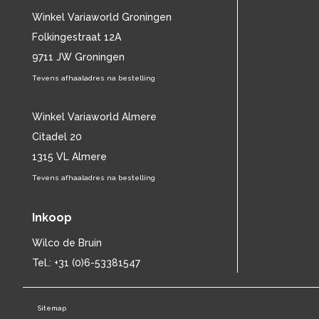
CHARLES MINGUS
(20)
Winkel Variaworld Groningen
CHET BAKER
(57)
Folkingestraat 12A
CHILD
(11)
9711 JW Groningen
CHILLY GONZALES
(13)
Tevens afhaaladres na bestelling
CHRIS DE BURGH
(11)
CHUBBY CHECKER
(25)
CHUCK BERRY
Winkel Variaworld Almere
(15)
CISKA PETERS
(19)
Citadel 20
CLIFF RICHARD
(77)
1315 VL Almere
CLUSTER
(11)
Tevens afhaaladres na bestelling
CONNIE FRANCIS
(14)
CONNY VANDENBOS
(41)
Inkoop
CONRAD SCHNITZLER
(11)
CORRIE VAN GORP
(16)
Wilco de Bruin
CORRY
(27)
Tel.: +31 (0)6-53381547
CORRY BROKKEN
(23)
CREEDENCE CLEARWATER REVIVAL
(15)
Sitemap
CULTURE CLUB
(11)