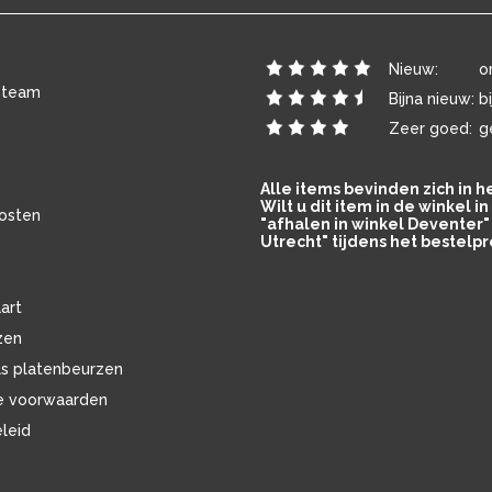
Nieuw:
o
 team
Bijna nieuw:
b
Zeer goed:
g
Alle items bevinden zich in 
Wilt u dit item in de winkel 
osten
"afhalen in winkel Deventer" 
Utrecht" tijdens het bestelpr
art
zen
ls platenbeurzen
e voorwaarden
eleid