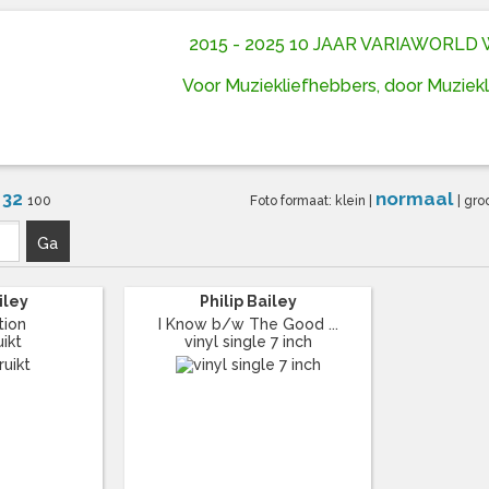
2015 - 2025 10 JAAR VARIAWORL
Voor Muziekliefhebbers, door Muziek
32
normaal
6
100
Foto formaat:
klein
|
|
gro
Ga
iley
Philip Bailey
tion
I Know b/w The Good ...
ikt
vinyl single 7 inch