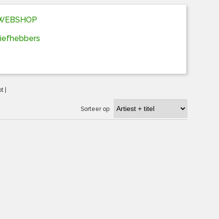
D WEBSHOP
liefhebbers
ot
|
Sorteer op