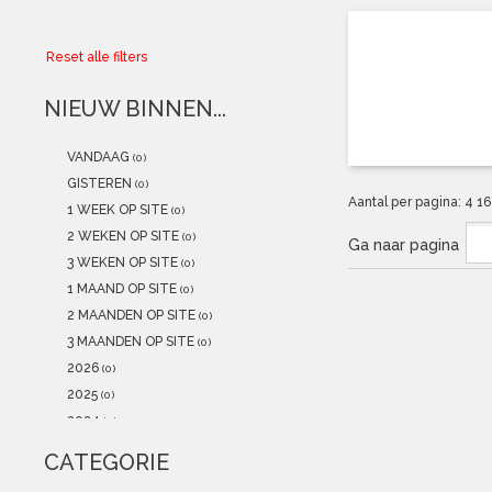
Collector
Reset alle filters
Aanbiedingen
NIEUW BINNEN...
Kadobonnen
VANDAAG
(0)
K-POP
(NEW)
GISTEREN
(0)
Aantal per pagina:
4
1
1 WEEK OP SITE
(0)
POSTERS
(NEW)
2 WEKEN OP SITE
(0)
Ga naar pagina
3 WEKEN OP SITE
(0)
Alle artikelen
1 MAAND OP SITE
(0)
2 MAANDEN OP SITE
(0)
3 MAANDEN OP SITE
(0)
2026
(0)
2025
(0)
2024
(0)
2023
(0)
CATEGORIE
2022
(0)