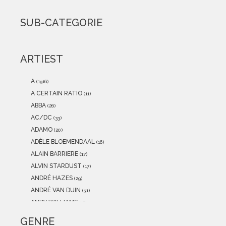
2021
(0)
2020
(0)
SUB-CATEGORIE
2019
(0)
2018
(0)
2017
(0)
ARTIEST
2016
(0)
2015
(0)
A
(1916)
A CERTAIN RATIO
(11)
ABBA
(26)
AC/DC
(33)
ADAMO
(20)
ADÈLE BLOEMENDAAL
(16)
ALAIN BARRIERE
(17)
ALVIN STARDUST
(17)
ANDRÉ HAZES
(29)
ANDRÉ VAN DUIN
(31)
ANDY WILLIAMS
(16)
ANITA MEYER
(12)
GENRE