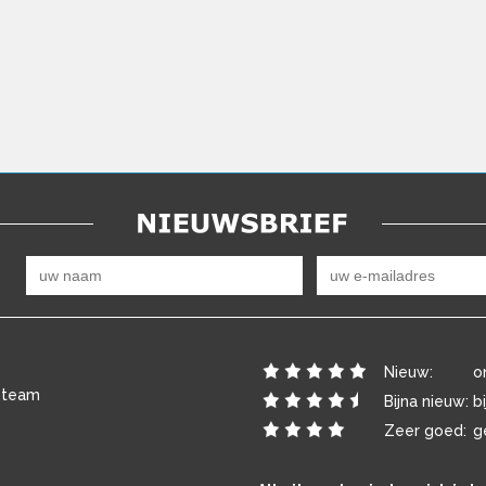
Nieuw:
o
 team
Bijna nieuw:
b
Zeer goed:
g