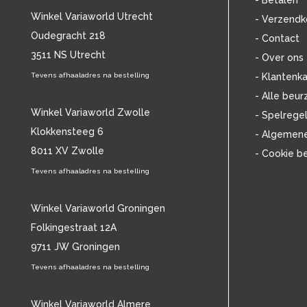
- Betalen
BOB MARLEY & THE WAILERS
(13)
Winkel Variaworld Utrecht
- Verzendk
BOLLAND & BOLLAND
(12)
Oudegracht 218
- Contact
BONEY M.
(18)
3511 NS Utrecht
BONNIE ST. CLAIRE
(17)
- Over ons
BONNIE TYLER
(11)
Tevens afhaaladres na bestelling
- Klantenka
BRANT BJORK
(11)
- Alle beur
BRIAN JONESTOWN MASSACRE
(13)
Winkel Variaworld Zwolle
- Spelrege
BROTHERHOOD OF MAN
(11)
Klokkensteeg 6
- Algemen
BRYAN FERRY
(13)
8011 XV Zwolle
- Cookie b
BUCKS FIZZ
(11)
BUDDY HOLLY
Tevens afhaaladres na bestelling
(14)
BZN
(30)
C
(2222)
Winkel Variaworld Groningen
CAMEL
(11)
Folkingestraat 12A
CAT STEVENS
(19)
9711 JW Groningen
CHARLES MINGUS
(20)
Tevens afhaaladres na bestelling
CHET BAKER
(57)
CHILD
(11)
CHILLY GONZALES
Winkel Variaworld Almere
(13)