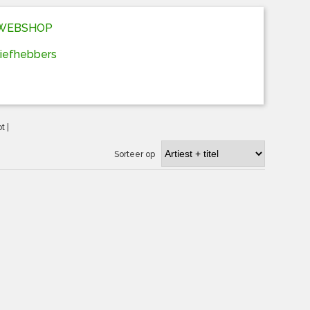
D WEBSHOP
liefhebbers
ot
|
Sorteer op