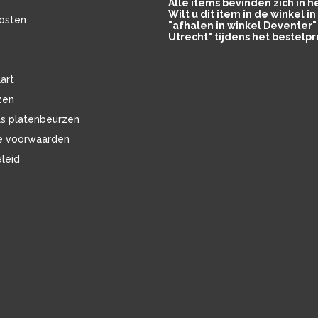
Alle items bevinden zich in 
Wilt u dit item in de winkel 
osten
"afhalen in winkel Deventer" 
Utrecht" tijdens het bestelpr
art
zen
ls platenbeurzen
e voorwaarden
eleid