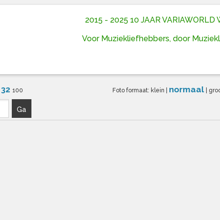
2015 - 2025 10 JAAR VARIAWORL
Voor Muziekliefhebbers, door Muziek
32
normaal
6
100
Foto formaat:
klein
|
|
gro
Ga