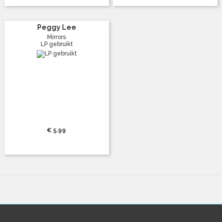
Peggy Lee
Mirrors
LP gebruikt
€ 5.99