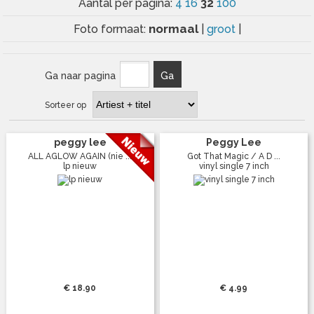
32
Aantal per pagina:
4
16
100
normaal
Foto formaat:
|
groot
|
Ga naar pagina
Ga
Sorteer op
peggy lee
Peggy Lee
ALL AGLOW AGAIN (nie ...
Got That Magic / A D ...
lp nieuw
vinyl single 7 inch
€ 18.90
€ 4.99