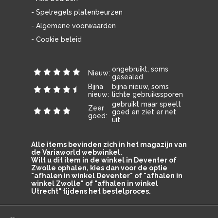
- Spelregels platenbeurzen
- Algemene voorwaarden
- Cookie beleid
ongebruikt, soms
Nieuw:
gesealed
Bijna
bijna nieuw, soms
nieuw:
lichte gebruikssporen
gebruikt maar speelt
Zeer
goed en ziet er net
goed:
uit
Alle items bevinden zich in het magazijn van
de Variaworld webwinkel.
Wilt u dit item in de winkel in Deventer of
Zwolle ophalen, kies dan voor de optie
"afhalen in winkel Deventer" of "afhalen in
winkel Zwolle" of "afhalen in winkel
Utrecht" tijdens het bestelproces.