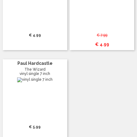
€ 4.99
€ 7.99
€ 4.99
Paul Hardcastle
The Wizard
vinyl single 7 inch
€ 5.99