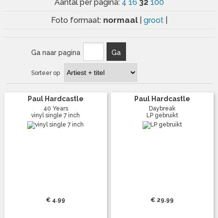
32
Aantal per pagina:
4
16
100
normaal
Foto formaat:
|
groot
|
Ga naar pagina
Ga
Sorteer op
Paul Hardcastle
Paul Hardcastle
40 Years
Daybreak
vinyl single 7 inch
LP gebruikt
€ 4.99
€ 29.99