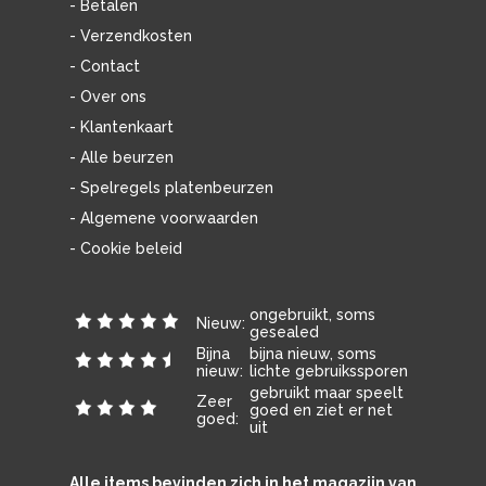
- Betalen
- Verzendkosten
- Contact
- Over ons
- Klantenkaart
- Alle beurzen
- Spelregels platenbeurzen
- Algemene voorwaarden
- Cookie beleid
ongebruikt, soms
Nieuw:
gesealed
Bijna
bijna nieuw, soms
nieuw:
lichte gebruikssporen
gebruikt maar speelt
Zeer
goed en ziet er net
goed:
uit
Alle items bevinden zich in het magazijn van