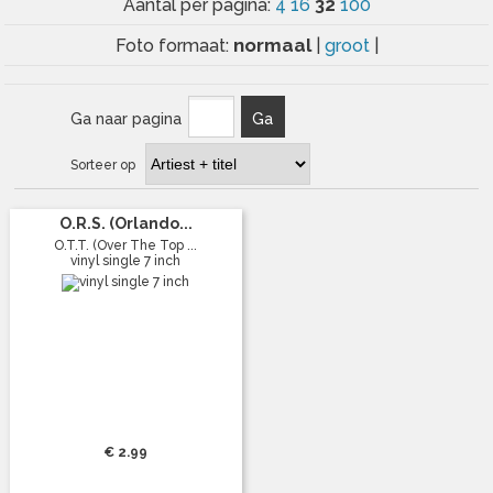
32
Aantal per pagina:
4
16
100
normaal
Foto formaat:
|
groot
|
Ga naar pagina
Ga
Sorteer op
O.R.S. (Orlando...
O.T.T. (Over The Top ...
vinyl single 7 inch
€ 2.99