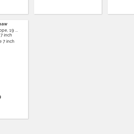
shaw
pe, 19 ...
 7 inch
9