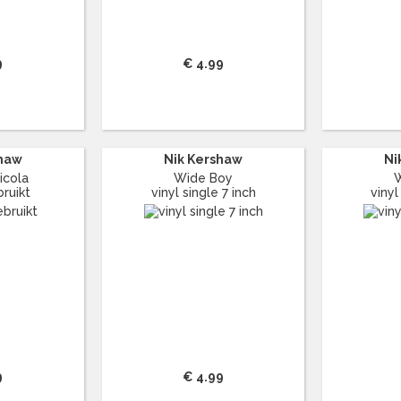
9
€ 4.99
shaw
Nik Kershaw
Ni
icola
Wide Boy
bruikt
vinyl single 7 inch
vinyl
9
€ 4.99