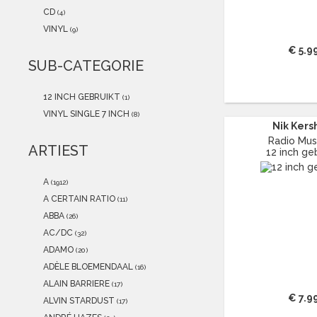
2021
(0)
CD
(4)
2020
(0)
VINYL
(9)
2019
(1)
€ 5.9
2018
(0)
SUB-CATEGORIE
2017
(1)
2016
(0)
12 INCH GEBRUIKT
(1)
2015
(0)
VINYL SINGLE 7 INCH
(8)
Nik Ker
Radio Mus
ARTIEST
12 inch ge
A
(1912)
A CERTAIN RATIO
(11)
ABBA
(26)
AC/DC
(32)
ADAMO
(20)
ADÈLE BLOEMENDAAL
(16)
ALAIN BARRIERE
(17)
€ 7.9
ALVIN STARDUST
(17)