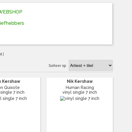
D WEBSHOP
liefhebbers
ot
|
Sorteer op
k Kershaw
Nik Kershaw
n Quixote
Human Racing
 single 7 inch
vinyl single 7 inch