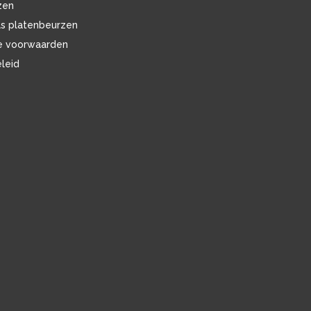
zen
ls platenbeurzen
e voorwaarden
eleid