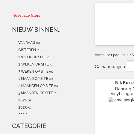
Collector
Reset alle filters
Aanbiedingen
NIEUW BINNEN...
Kadobonnen
VANDAAG
(0)
K-POP
(NEW)
GISTEREN
(0)
Aantal per pagina:
4
1
1 WEEK OP SITE
(0)
POSTERS
(NEW)
2 WEKEN OP SITE
(0)
Ga naar pagina
3 WEKEN OP SITE
(0)
Alle artikelen
1 MAAND OP SITE
(0)
Nik Ker
2 MAANDEN OP SITE
(0)
Dancing G
3 MAANDEN OP SITE
vinyl single
(0)
2026
(1)
2025
(0)
2024
(1)
2023
(1)
CATEGORIE
2022
(4)