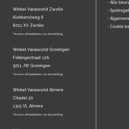
- Alle beur
CHARLES MINGUS
(20)
Winkel Variaworld Zwolle
- Spelrege
CHET BAKER
(58)
Klokkensteeg 6
- Algemen
CHILD
(11)
8011 XV Zwolle
CHILLY GONZALES
(13)
- Cookie b
CHRIS DE BURGH
(11)
Tevens afhaaladres na bestelling
CHUBBY CHECKER
(25)
CHUCK BERRY
(15)
Winkel Variaworld Groningen
CISKA PETERS
(19)
Folkingestraat 12A
CLIFF RICHARD
(77)
9711 JW Groningen
CLUSTER
(11)
CONNIE FRANCIS
(14)
Tevens afhaaladres na bestelling
CONNY VANDENBOS
(41)
CONRAD SCHNITZLER
(11)
Winkel Variaworld Almere
CORRIE VAN GORP
(16)
Citadel 20
CORRY
(27)
1315 VL Almere
CORRY BROKKEN
(23)
Tevens afhaaladres na bestelling
CREEDENCE CLEARWATER REVIVAL
(15)
CULTURE CLUB
(11)