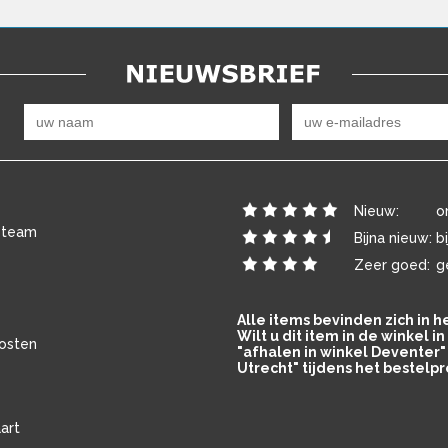
Nieuw:
o
 team
Bijna nieuw:
b
Zeer goed:
g
Alle items bevinden zich in 
Wilt u dit item in de winkel 
osten
"afhalen in winkel Deventer" 
Utrecht" tijdens het bestelpr
art