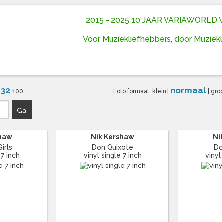
2015 - 2025 10 JAAR VARIAWORL
Voor Muziekliefhebbers, door Muziek
32
normaal
6
100
Foto formaat:
klein
|
|
gro
Ga
shaw
Nik Kershaw
Ni
irls
Don Quixote
Do
 7 inch
vinyl single 7 inch
vinyl