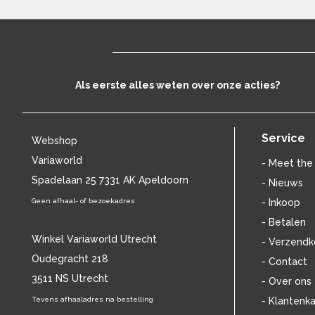
BILL EVANS
(25)
BILLIE HOLIDAY
(38)
BLANCMANGE
(12)
BOB DYLAN
(33)
BOB MARLEY & THE WAILERS
(13)
Als eerste alles weten over onze acties?
BOLLAND & BOLLAND
(12)
BONEY M.
(18)
BONNIE ST. CLAIRE
(17)
Service
Webshop
BONNIE TYLER
(11)
BRANT BJORK
(11)
Variaworld
- Meet the
BRIAN JONESTOWN MASSACRE
(13)
Spadelaan 25 7331 AK Apeldoorn
- Nieuws
BROTHERHOOD OF MAN
(11)
Geen afhaal- of bezoekadres
- Inkoop
BRYAN FERRY
(13)
- Betalen
BUCKS FIZZ
(11)
Winkel Variaworld Utrecht
- Verzendk
BUDDY HOLLY
(14)
Oudegracht 218
BZN
(30)
- Contact
C
(2220)
3511 NS Utrecht
- Over ons
CAMEL
(11)
Tevens afhaaladres na bestelling
- Klantenka
CAT STEVENS
(19)