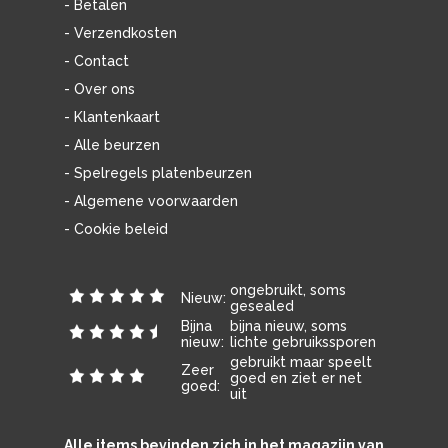
- Betalen
- Verzendkosten
- Contact
- Over ons
- Klantenkaart
- Alle beurzen
- Spelregels platenbeurzen
- Algemene voorwaarden
- Cookie beleid
ongebruikt, soms
Nieuw:
gesealed
Bijna
bijna nieuw, soms
nieuw:
lichte gebruikssporen
gebruikt maar speelt
Zeer
goed en ziet er net
goed:
uit
Alle items bevinden zich in het magazijn van