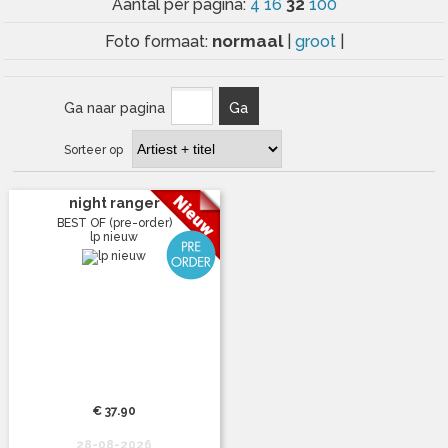
32
Aantal per pagina:
4
16
100
normaal
Foto formaat:
|
groot
|
Ga naar pagina
Ga
Sorteer op
night ranger
BEST OF (pre-order)
lp nieuw
€ 37.90
28-08-2026