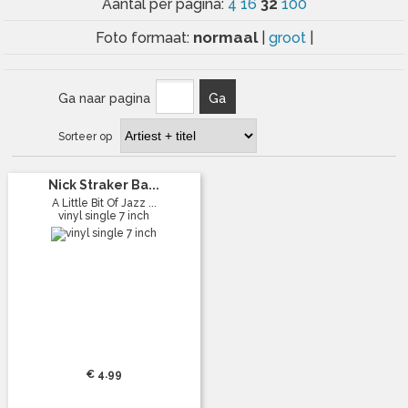
32
Aantal per pagina:
4
16
100
normaal
Foto formaat:
|
groot
|
Ga naar pagina
Ga
Sorteer op
Nick Straker Ba...
A Little Bit Of Jazz ...
vinyl single 7 inch
€ 4.99