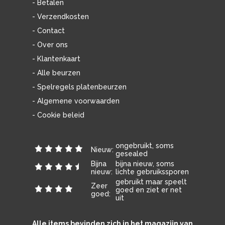
- Betalen
- Verzendkosten
- Contact
- Over ons
- Klantenkaart
- Alle beurzen
- Spelregels platenbeurzen
- Algemene voorwaarden
- Cookie beleid
ongebruikt, soms
Nieuw:
gesealed
Bijna
bijna nieuw, soms
nieuw:
lichte gebruikssporen
gebruikt maar speelt
Zeer
goed en ziet er net
goed:
uit
Alle items bevinden zich in het magazijn van