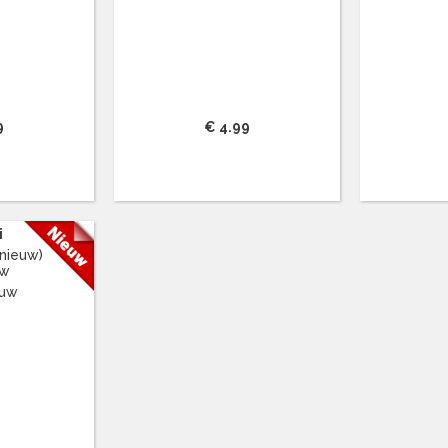
9
€ 4.99
i
nieuw)
uw