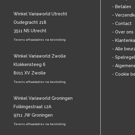
- Betalen
DE TWEE PINTEN
(19)
Winkel Variaworld Utrecht
DE VRIJBUITERS
(11)
- Verzendk
DE ZANGERES ZONDER NAAM
(42)
Oudegracht 218
- Contact
DEAD MEADOW
(11)
3511 NS Utrecht
- Over ons
DEMIS ROUSSOS
(14)
Tevens afhaaladres na bestelling
- Klantenka
DENNIE CHRISTIAN
(11)
- Alle beur
DIANA ROSS
(45)
Winkel Variaworld Zwolle
- Spelrege
DIMITRI VAN TOREN
(39)
Klokkensteeg 6
DIONNE WARWICK
(12)
- Algemen
DONOVAN
(25)
8011 XV Zwolle
- Cookie b
DORIS DAY
(21)
Tevens afhaaladres na bestelling
DR. HOOK
(15)
DUANE EDDY
(11)
Winkel Variaworld Groningen
E
(1244)
Folkingestraat 12A
EAGLES
(16)
9711 JW Groningen
EARTHA KITT
(11)
EDDY GRANT
(20)
Tevens afhaaladres na bestelling
EELS
(13)