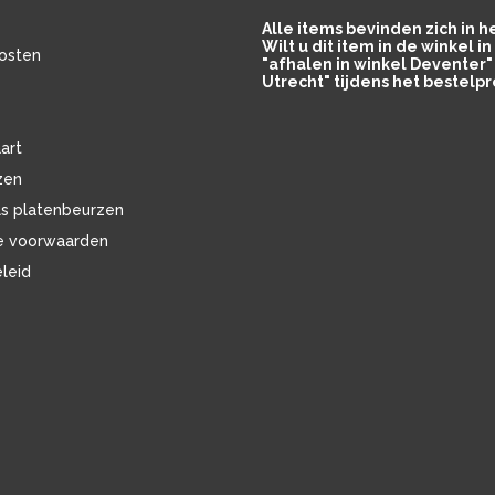
Alle items bevinden zich in 
Wilt u dit item in de winkel 
osten
"afhalen in winkel Deventer" 
Utrecht" tijdens het bestelpr
art
zen
ls platenbeurzen
e voorwaarden
eleid