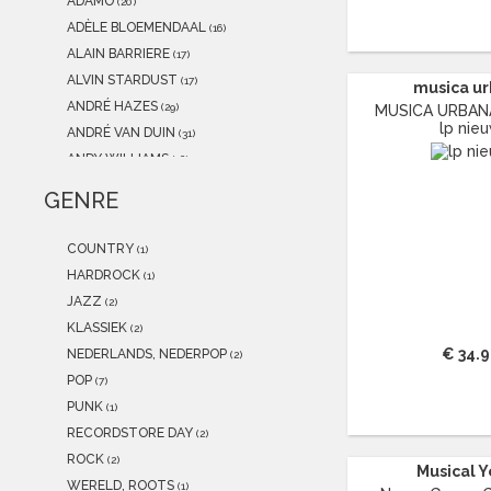
ADAMO
(20)
ADÈLE BLOEMENDAAL
(16)
ALAIN BARRIERE
(17)
ALVIN STARDUST
(17)
musica u
ANDRÉ HAZES
(29)
MUSICA URBANA 
lp nie
ANDRÉ VAN DUIN
(31)
ANDY WILLIAMS
(16)
ANITA MEYER
(12)
GENRE
ANJA
(11)
ANNE MURRAY
(15)
COUNTRY
(1)
ANNEKE GRÖNLOH
(13)
HARDROCK
(1)
ARIE RIBBENS
(45)
JAZZ
(2)
ART BLAKEY & THE JAZZ
KLASSIEK
(2)
MESSENGERS
(13)
€ 34.
NEDERLANDS, NEDERPOP
(2)
ASTRID NIJGH
(14)
POP
(7)
AVISHAI COHEN
(12)
PUNK
(1)
B
(2539)
RECORDSTORE DAY
(2)
B.B. KING
(12)
ROCK
(2)
Musical 
BANANARAMA
(15)
WERELD, ROOTS
(1)