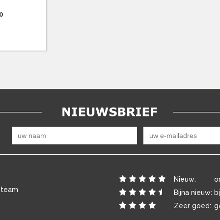
0
Nieuw:
o
 team
Bijna nieuw:
b
Zeer goed:
g