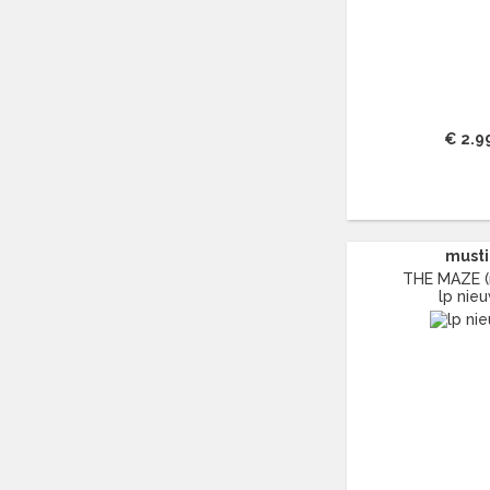
BZN
(30)
C
(2222)
CAMEL
(11)
CAT STEVENS
(19)
CHARLES MINGUS
(20)
€ 2.9
CHET BAKER
(57)
CHILD
(11)
CHILLY GONZALES
(13)
CHRIS DE BURGH
(11)
musti
CHUBBY CHECKER
(25)
THE MAZE (
CHUCK BERRY
(15)
lp nie
CISKA PETERS
(19)
CLIFF RICHARD
(77)
CLUSTER
(11)
CONNIE FRANCIS
(14)
CONNY VANDENBOS
(41)
CONRAD SCHNITZLER
(11)
CORRIE VAN GORP
(16)