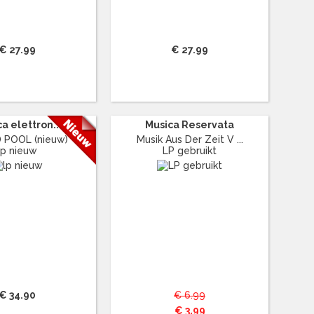
€ 27.99
€ 27.99
a elettron...
Musica Reservata
 POOL (nieuw)
Musik Aus Der Zeit V ...
lp nieuw
LP gebruikt
€ 34.90
€ 6.99
€ 3.99