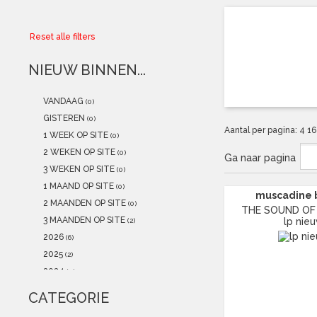
Collector
Reset alle filters
Aanbiedingen
NIEUW BINNEN...
Kadobonnen
VANDAAG
(0)
K-POP
(NEW)
GISTEREN
(0)
Aantal per pagina:
4
1
1 WEEK OP SITE
(0)
POSTERS
(NEW)
2 WEKEN OP SITE
(0)
Ga naar pagina
3 WEKEN OP SITE
(0)
Alle artikelen
1 MAAND OP SITE
(0)
muscadine b
2 MAANDEN OP SITE
(0)
THE SOUND OF R
3 MAANDEN OP SITE
lp nie
(2)
2026
(6)
2025
(2)
2024
(0)
2023
(1)
CATEGORIE
2022
(1)