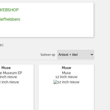
D WEBSHOP
liefhebbers
ot
|
Sorteer op
Muse
Muse
le Museum EP
Muse
 inch nieuw
12 inch nieuw