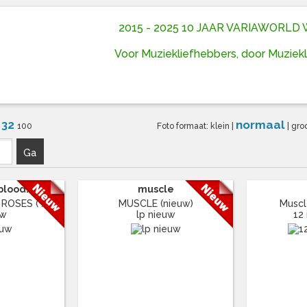
2015 - 2025 10 JAAR VARIAWORL
Voor Muziekliefhebbers, door Muziek
32
normaal
6
100
Foto formaat:
klein
|
|
gro
Ga
lood...
muscle
OSES ( ...
MUSCLE (nieuw)
Musc
uw
lp nieuw
12