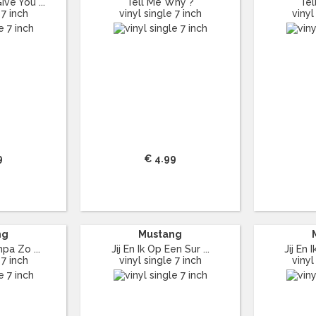
ve You ...
Tell Me Why ?
Tel
 7 inch
vinyl single 7 inch
vinyl
9
€ 4.99
ng
Mustang
pa Zo ...
Jij En Ik Op Een Sur ...
Jij En 
 7 inch
vinyl single 7 inch
vinyl