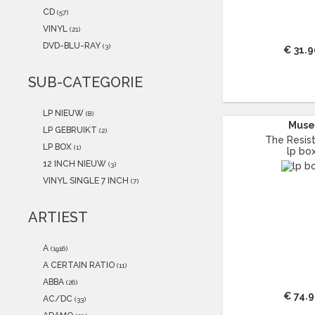
2021
(1)
CD
(57)
2020
(0)
VINYL
(21)
2019
(1)
DVD-BLU-RAY
(3)
€ 31.9
2018
(0)
2017
(0)
SUB-CATEGORIE
2016
(0)
2015
(0)
LP NIEUW
(8)
Mus
LP GEBRUIKT
(2)
The Resis
LP BOX
(1)
lp bo
12 INCH NIEUW
(3)
VINYL SINGLE 7 INCH
(7)
ARTIEST
A
(1916)
A CERTAIN RATIO
(11)
ABBA
(26)
€ 74.
AC/DC
(33)