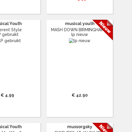
ical Youth
musical youth
ferent Style
MASH DOWN BIRMINGHAM ...
P gebruikt
lp nieuw
€ 4.99
€ 42.90
ical Youth
mussorgsky