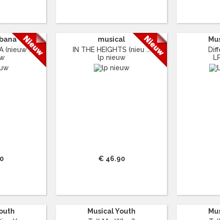
rbana
musical
Mus
(nieuw ...
IN THE HEIGHTS (nieu ...
Dif
uw
lp nieuw
L
90
€ 46.90
Youth
Musical Youth
Mus