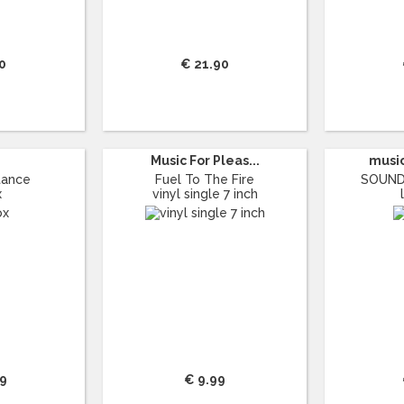
0
€ 21.90
e
Music For Pleas...
music
tance
Fuel To The Fire
SOUND
x
vinyl single 7 inch
99
€ 9.99