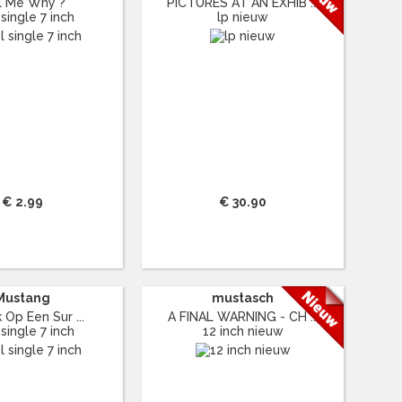
l Me Why ?
PICTURES AT AN EXHIB ...
 single 7 inch
lp nieuw
€ 2.99
€ 30.90
Mustang
mustasch
Ik Op Een Sur ...
A FINAL WARNING - CH ...
 single 7 inch
12 inch nieuw