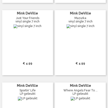
Mink DeVille
Mink DeVille
Just Your Friends
Mazurka
vinyl single 7 inch
vinyl single 7 inch
€ 4.99
€ 4.99
Mink DeVille
Mink DeVille
Sportin' Life
Where Angels Fear To ...
LP gebruikt
LP gebruikt