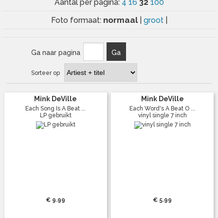
32
Aantal per pagina:
4
16
100
normaal
Foto formaat:
|
groot
|
Ga naar pagina
Ga
Sorteer op
Mink DeVille
Mink DeVille
Each Song Is A Beat ...
Each Word's A Beat O ...
LP gebruikt
vinyl single 7 inch
€ 9.99
€ 5.99