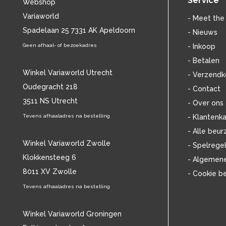
Service
Webshop
BLANCMANGE
(12)
Variaworld
BOB DYLAN
(33)
- Meet the
BOB MARLEY & THE WAILERS
Spadelaan 25 7331 AK Apeldoorn
(13)
- Nieuws
BOLLAND & BOLLAND
(12)
Geen afhaal- of bezoekadres
- Inkoop
BONEY M.
(18)
- Betalen
BONNIE ST. CLAIRE
(17)
Winkel Variaworld Utrecht
- Verzendk
BONNIE TYLER
(11)
Oudegracht 218
- Contact
BRANT BJORK
(11)
3511 NS Utrecht
BRIAN JONESTOWN MASSACRE
(13)
- Over ons
BROTHERHOOD OF MAN
(11)
Tevens afhaaladres na bestelling
- Klantenka
BRYAN FERRY
(13)
- Alle beur
BUCKS FIZZ
(11)
Winkel Variaworld Zwolle
- Spelrege
BUDDY HOLLY
(14)
Klokkensteeg 6
- Algemen
BZN
(30)
8011 XV Zwolle
- Cookie b
C
(2220)
CAMEL
Tevens afhaaladres na bestelling
(11)
CAT STEVENS
(19)
CHARLES MINGUS
(20)
Winkel Variaworld Groningen
CHET BAKER
(58)