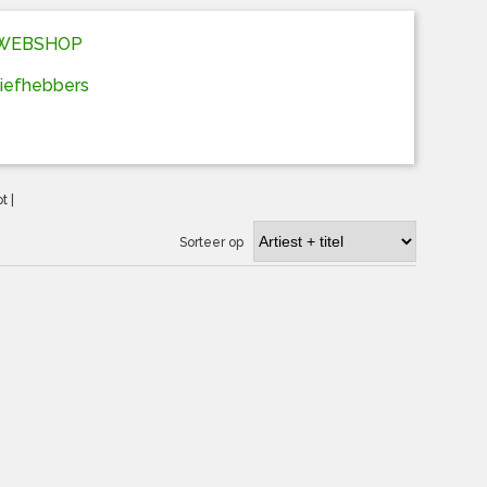
D WEBSHOP
liefhebbers
ot
|
Sorteer op