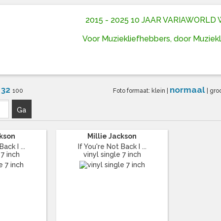
2015 - 2025 10 JAAR VARIAWORL
Voor Muziekliefhebbers, door Muziek
32
normaal
6
100
Foto formaat:
klein
|
|
gro
Ga
ckson
Millie Jackson
ack I ...
If You're Not Back I ...
 7 inch
vinyl single 7 inch