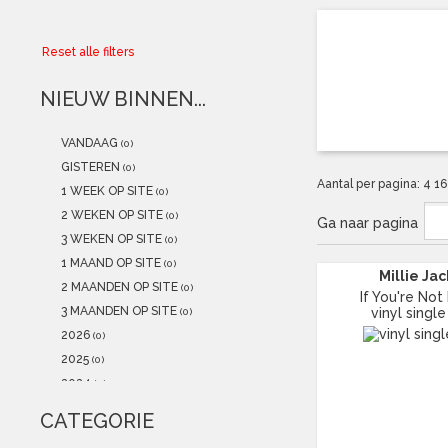
Collector
Reset alle filters
Aanbiedingen
NIEUW BINNEN...
Kadobonnen
VANDAAG
(0)
K-POP
(NEW)
GISTEREN
(0)
Aantal per pagina:
4
1
1 WEEK OP SITE
(0)
POSTERS
(NEW)
2 WEKEN OP SITE
(0)
Ga naar pagina
3 WEKEN OP SITE
(0)
Alle artikelen
1 MAAND OP SITE
(0)
Millie Ja
2 MAANDEN OP SITE
(0)
If You're Not B
3 MAANDEN OP SITE
vinyl single
(0)
2026
(0)
2025
(0)
2024
(0)
2023
(1)
CATEGORIE
2022
(1)