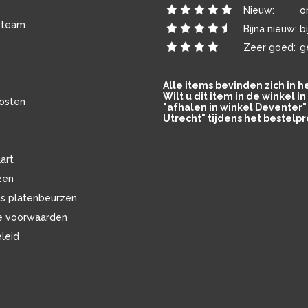
Nieuw:
o
 team
Bijna nieuw:
b
Zeer goed:
g
Alle items bevinden zich in 
Wilt u dit item in de winkel 
osten
"afhalen in winkel Deventer" 
Utrecht" tijdens het bestelpr
art
zen
ls platenbeurzen
e voorwaarden
eleid