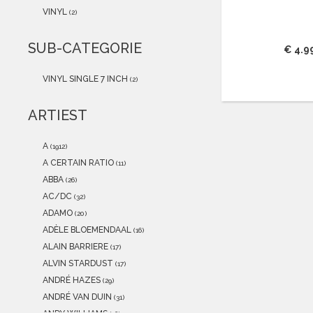
2021
(0)
VINYL
(2)
2020
(0)
2019
(0)
SUB-CATEGORIE
€ 4.9
2018
(0)
2017
(0)
VINYL SINGLE 7 INCH
(2)
2016
(0)
2015
(0)
ARTIEST
A
(1912)
A CERTAIN RATIO
(11)
ABBA
(26)
AC/DC
(32)
ADAMO
(20)
ADÈLE BLOEMENDAAL
(16)
ALAIN BARRIERE
(17)
ALVIN STARDUST
(17)
ANDRÉ HAZES
(29)
ANDRÉ VAN DUIN
(31)