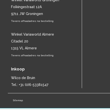
Winkel Variaworld Groningen
CHET BAKER
(58)
Folkingestraat 12A
CHILD
(11)
9711 JW Groningen
CHILLY GONZALES
(13)
Tevens afhaaladres na bestelling
CHRIS DE BURGH
(11)
CHUBBY CHECKER
(25)
CHUCK BERRY
Winkel Variaworld Almere
(15)
CISKA PETERS
(19)
Citadel 20
CLIFF RICHARD
(77)
1315 VL Almere
CLUSTER
(11)
Tevens afhaaladres na bestelling
CONNIE FRANCIS
(14)
CONNY VANDENBOS
(41)
Inkoop
CONRAD SCHNITZLER
(11)
CORRIE VAN GORP
(16)
Wilco de Bruin
CORRY
(27)
Tel.: +31 (0)6-53381547
CORRY BROKKEN
(23)
CREEDENCE CLEARWATER REVIVAL
(15)
Sitemap
CULTURE CLUB
(11)
CYNDI LAUPER
(17)