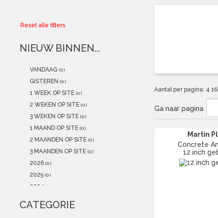
Collector
Reset alle filters
Aanbiedingen
NIEUW BINNEN...
Kadobonnen
VANDAAG
(0)
K-POP
(NEW)
GISTEREN
(0)
Aantal per pagina:
4
1
1 WEEK OP SITE
(0)
POSTERS
(NEW)
2 WEKEN OP SITE
(0)
Ga naar pagina
3 WEKEN OP SITE
(0)
Alle artikelen
1 MAAND OP SITE
(0)
Martin P
2 MAANDEN OP SITE
(0)
Concrete A
3 MAANDEN OP SITE
12 inch ge
(0)
2026
(0)
2025
(0)
2024
(0)
2023
(0)
CATEGORIE
2022
(2)