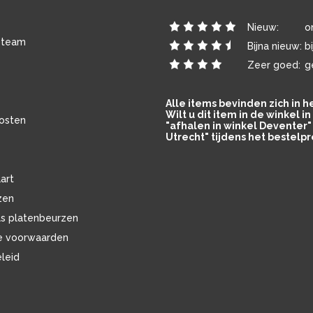
Nieuw:
o
 team
Bijna nieuw:
b
Zeer goed:
g
Alle items bevinden zich in 
Wilt u dit item in de winkel 
osten
"afhalen in winkel Deventer" 
Utrecht" tijdens het bestelpr
art
zen
ls platenbeurzen
e voorwaarden
eleid