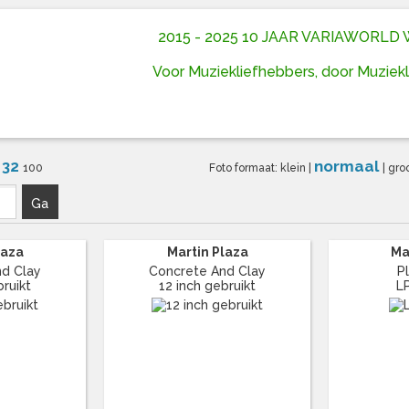
2015 - 2025 10 JAAR VARIAWORL
Voor Muziekliefhebbers, door Muziek
32
normaal
6
100
Foto formaat:
klein
|
|
gro
Ga
laza
Martin Plaza
Ma
nd Clay
Concrete And Clay
P
bruikt
12 inch gebruikt
L