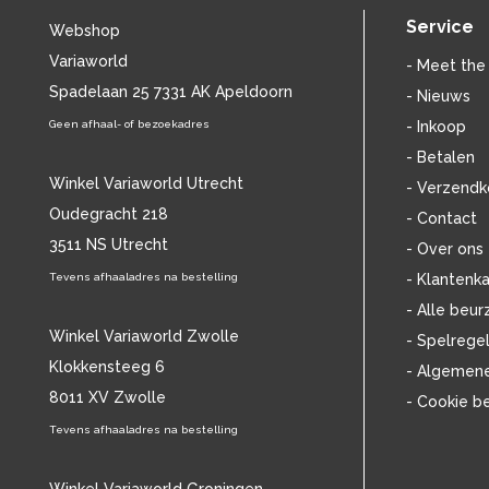
BILLIE HOLIDAY
(38)
Service
Webshop
BLANCMANGE
(12)
Variaworld
BOB DYLAN
(33)
- Meet the
BOB MARLEY & THE WAILERS
Spadelaan 25 7331 AK Apeldoorn
(13)
- Nieuws
BOLLAND & BOLLAND
(12)
Geen afhaal- of bezoekadres
- Inkoop
BONEY M.
(18)
- Betalen
BONNIE ST. CLAIRE
(17)
Winkel Variaworld Utrecht
- Verzendk
BONNIE TYLER
(11)
Oudegracht 218
- Contact
BRANT BJORK
(11)
3511 NS Utrecht
BRIAN JONESTOWN MASSACRE
(13)
- Over ons
BROTHERHOOD OF MAN
(11)
Tevens afhaaladres na bestelling
- Klantenka
BRYAN FERRY
(13)
- Alle beur
BUCKS FIZZ
(11)
Winkel Variaworld Zwolle
- Spelrege
BUDDY HOLLY
(14)
Klokkensteeg 6
- Algemen
BZN
(30)
8011 XV Zwolle
- Cookie b
C
(2220)
CAMEL
Tevens afhaaladres na bestelling
(11)
CAT STEVENS
(19)
CHARLES MINGUS
(20)