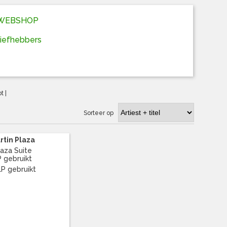
D WEBSHOP
liefhebbers
ot
|
Sorteer op
rtin Plaza
laza Suite
P gebruikt