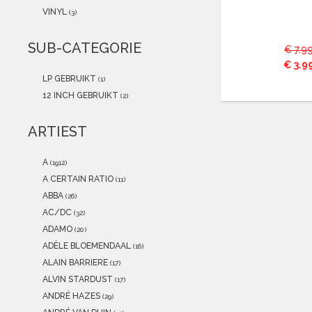
2021
(1)
VINYL
(3)
2020
(0)
2019
(0)
SUB-CATEGORIE
€ 7.9
2018
(0)
€ 3.9
2017
(0)
LP GEBRUIKT
(1)
2016
(0)
12 INCH GEBRUIKT
(2)
2015
(0)
ARTIEST
A
(1912)
A CERTAIN RATIO
(11)
ABBA
(26)
AC/DC
(32)
ADAMO
(20)
ADÈLE BLOEMENDAAL
(16)
ALAIN BARRIERE
(17)
ALVIN STARDUST
(17)
ANDRÉ HAZES
(29)