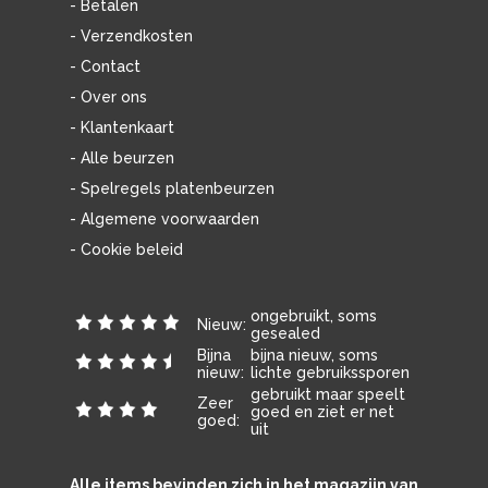
- Betalen
- Verzendkosten
- Contact
- Over ons
- Klantenkaart
- Alle beurzen
- Spelregels platenbeurzen
- Algemene voorwaarden
- Cookie beleid
ongebruikt, soms
Nieuw:
gesealed
Bijna
bijna nieuw, soms
nieuw:
lichte gebruikssporen
gebruikt maar speelt
Zeer
goed en ziet er net
goed:
uit
Alle items bevinden zich in het magazijn van