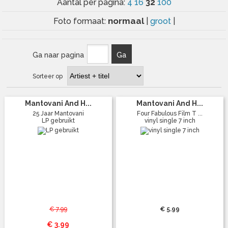
32
Aantal per pagina:
4
16
100
normaal
Foto formaat:
|
groot
|
Ga naar pagina
Ga
Sorteer op
Mantovani And H...
Mantovani And H...
25 Jaar Mantovani
Four Fabulous Film T ...
LP gebruikt
vinyl single 7 inch
€ 7.99
€ 5.99
€ 3.99