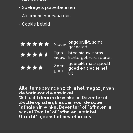
- Spelregels platenbeurzen
- Algemene voorwaarden
- Cookie beleid
ongebruikt, soms
Nieuw:
gesealed
Bijna
bijna nieuw, soms
nieuw:
lichte gebruikssporen
gebruikt maar speelt
Zeer
goed en ziet er net
goed:
uit
Alle items bevinden zich in het magazijn van
de Variaworld webwinkel.
Wilt u dit item in de winkel in Deventer of
Zwolle ophalen, kies dan voor de optie
"afhalen in winkel Deventer" of "afhalen in
winkel Zwolle" of "afhalen in winkel
Utrecht" tijdens het bestelproces.