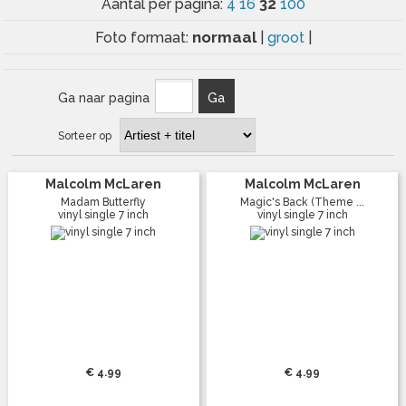
32
Aantal per pagina:
4
16
100
normaal
Foto formaat:
|
groot
|
Ga naar pagina
Ga
Sorteer op
Malcolm McLaren
Malcolm McLaren
Madam Butterfly
Magic's Back (Theme ...
vinyl single 7 inch
vinyl single 7 inch
€ 4.99
€ 4.99