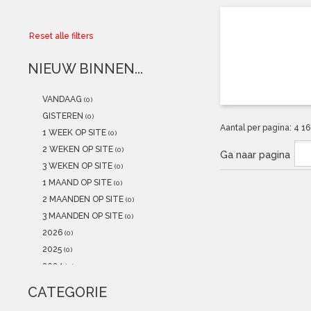
Collector
Reset alle filters
Aanbiedingen
NIEUW BINNEN...
Kadobonnen
VANDAAG
(0)
K-POP
(NEW)
GISTEREN
(0)
Aantal per pagina:
4
1
1 WEEK OP SITE
(0)
POSTERS
(NEW)
2 WEKEN OP SITE
(0)
Ga naar pagina
3 WEKEN OP SITE
(0)
Alle artikelen
1 MAAND OP SITE
(0)
2 MAANDEN OP SITE
(0)
3 MAANDEN OP SITE
(0)
2026
(0)
2025
(0)
2024
(0)
2023
(0)
CATEGORIE
2022
(0)