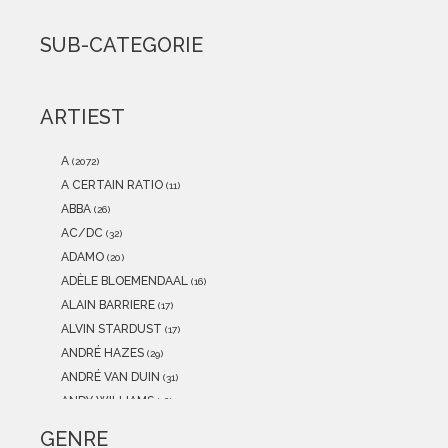
2021
(0)
2020
(0)
SUB-CATEGORIE
2019
(0)
2018
(0)
2017
(0)
ARTIEST
2016
(0)
2015
(0)
A
(2072)
A CERTAIN RATIO
(11)
ABBA
(26)
AC/DC
(32)
ADAMO
(20)
ADÈLE BLOEMENDAAL
(16)
ALAIN BARRIERE
(17)
ALVIN STARDUST
(17)
ANDRÉ HAZES
(29)
ANDRÉ VAN DUIN
(31)
ANDY WILLIAMS
(16)
ANITA MEYER
(12)
GENRE