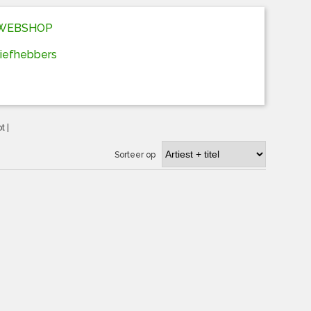
D WEBSHOP
liefhebbers
ot
|
Sorteer op