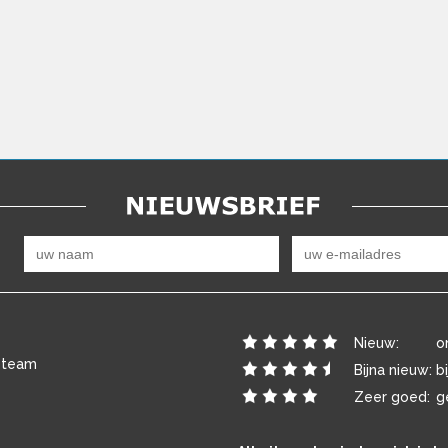
Nieuw:
o
 team
Bijna nieuw:
b
Zeer goed:
g