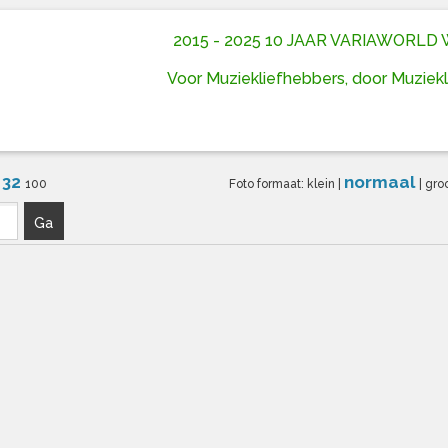
2015 - 2025 10 JAAR VARIAWORL
Voor Muziekliefhebbers, door Muziek
32
normaal
6
100
Foto formaat:
klein
|
|
gro
Ga