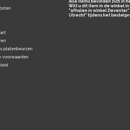
Alle items bevinden zich in 
Wilt u dit item in de winkel 
osten
"afhalen in winkel Deventer" 
Utrecht" tijdens het bestelpr
art
zen
ls platenbeurzen
e voorwaarden
eleid