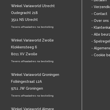
- Betalen
BOB DYLAN
(33)
Winkel Variaworld Utrecht
- Verzendk
BOB MARLEY & THE WAILERS
(13)
Oudegracht 218
- Contact
BOLLAND & BOLLAND
(12)
3511 NS Utrecht
BONEY M.
(18)
- Over ons
BONNIE ST. CLAIRE
(17)
Tevens afhaaladres na bestelling
- Klantenka
BONNIE TYLER
(11)
- Alle beur
BRANT BJORK
(11)
Winkel Variaworld Zwolle
- Spelrege
BRIAN JONESTOWN MASSACRE
(13)
Klokkensteeg 6
- Algemen
BROTHERHOOD OF MAN
(11)
8011 XV Zwolle
- Cookie b
BRYAN FERRY
(13)
BUCKS FIZZ
Tevens afhaaladres na bestelling
(11)
BUDDY HOLLY
(13)
BZN
(30)
Winkel Variaworld Groningen
C
(2375)
Folkingestraat 12A
CAMEL
(11)
9711 JW Groningen
CAT STEVENS
(19)
Tevens afhaaladres na bestelling
CHARLES MINGUS
(20)
CHET BAKER
(58)
CHILD
Winkel Variaworld Almere
(11)