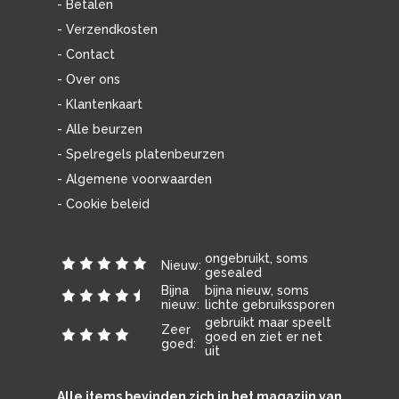
- Betalen
- Verzendkosten
- Contact
- Over ons
- Klantenkaart
- Alle beurzen
- Spelregels platenbeurzen
- Algemene voorwaarden
- Cookie beleid
ongebruikt, soms
Nieuw:
gesealed
Bijna
bijna nieuw, soms
nieuw:
lichte gebruikssporen
gebruikt maar speelt
Zeer
goed en ziet er net
goed:
uit
Alle items bevinden zich in het magazijn van