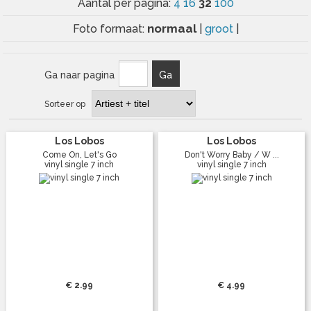
32
Aantal per pagina:
4
16
100
normaal
Foto formaat:
|
groot
|
Ga naar pagina
Ga
Sorteer op
Los Lobos
Los Lobos
Come On, Let's Go
Don't Worry Baby / W ...
vinyl single 7 inch
vinyl single 7 inch
€ 2.99
€ 4.99