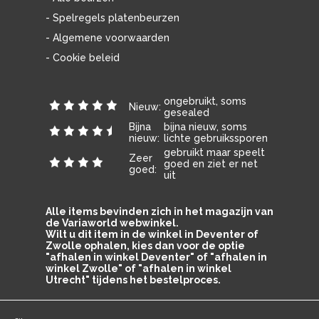
- Spelregels platenbeurzen
- Algemene voorwaarden
- Cookie beleid
ongebruikt, soms
Nieuw:
gesealed
Bijna
bijna nieuw, soms
nieuw:
lichte gebruikssporen
gebruikt maar speelt
Zeer
goed en ziet er net
goed:
uit
Alle items bevinden zich in het magazijn van
de Variaworld webwinkel.
Wilt u dit item in de winkel in Deventer of
Zwolle ophalen, kies dan voor de optie
"afhalen in winkel Deventer" of "afhalen in
winkel Zwolle" of "afhalen in winkel
Utrecht" tijdens het bestelproces.