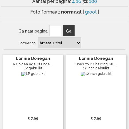
32
Aantal per pagina:
4
16
100
normaal
Foto formaat:
|
groot
|
Ga naar pagina
Ga
Sorteer op
Lonnie Donegan
Lonnie Donegan
A Golden Age Of Done ...
Does Your Chewing Gu ...
LP gebruikt
12 inch gebruikt
€ 7.99
€ 7.99