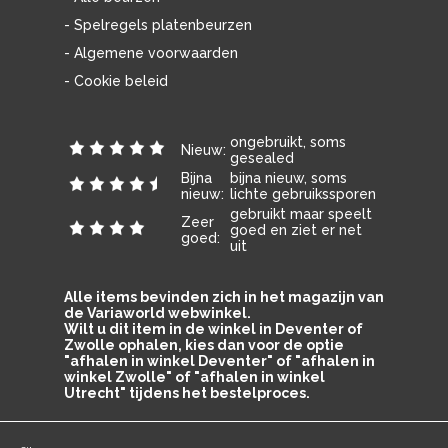
- Spelregels platenbeurzen
- Algemene voorwaarden
- Cookie beleid
ongebruikt, soms
Nieuw:
gesealed
Bijna
bijna nieuw, soms
nieuw:
lichte gebruikssporen
gebruikt maar speelt
Zeer
goed en ziet er net
goed:
uit
Alle items bevinden zich in het magazijn van
de Variaworld webwinkel.
Wilt u dit item in de winkel in Deventer of
Zwolle ophalen, kies dan voor de optie
"afhalen in winkel Deventer" of "afhalen in
winkel Zwolle" of "afhalen in winkel
Utrecht" tijdens het bestelproces.