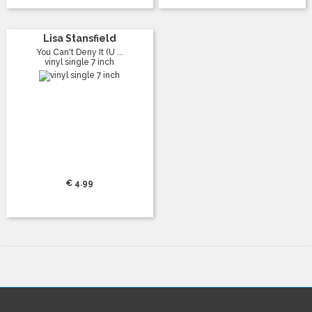
Lisa Stansfield
You Can't Deny It (U ...
vinyl single 7 inch
€ 4.99