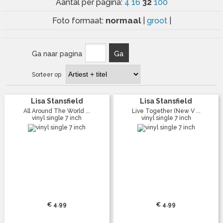
32
Aantal per pagina:
4
16
100
normaal
Foto formaat:
|
groot
|
Ga naar pagina
Ga
Sorteer op
Lisa Stansfield
Lisa Stansfield
All Around The World ...
Live Together (New V ...
vinyl single 7 inch
vinyl single 7 inch
€ 4.99
€ 4.99