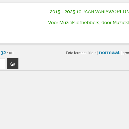
2015 - 2025 10 JAAR VARIAWORL
Voor Muziekliefhebbers, door Muziek
32
normaal
6
100
Foto formaat:
klein
|
|
gro
Ga