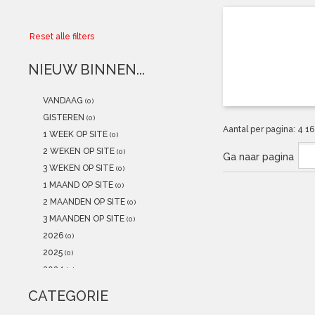
Collector
Reset alle filters
Aanbiedingen
NIEUW BINNEN...
Kadobonnen
VANDAAG
(0)
K-POP
(NEW)
GISTEREN
(0)
Aantal per pagina:
4
1
1 WEEK OP SITE
(0)
POSTERS
(NEW)
2 WEKEN OP SITE
(0)
Ga naar pagina
3 WEKEN OP SITE
(0)
Alle artikelen
1 MAAND OP SITE
(0)
2 MAANDEN OP SITE
(0)
3 MAANDEN OP SITE
(0)
2026
(0)
2025
(0)
2024
(0)
2023
(0)
CATEGORIE
2022
(0)