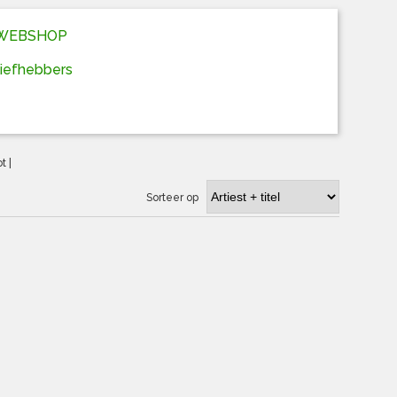
D WEBSHOP
liefhebbers
ot
|
Sorteer op