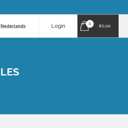
0
Login
|
Nederlands
€0,00
ALES