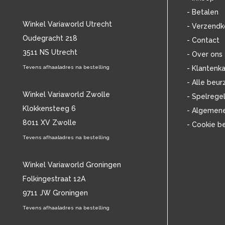
BOB DYLAN
(33)
- Betalen
BOB MARLEY & THE WAILERS
(13)
Winkel Variaworld Utrecht
- Verzendk
BOLLAND & BOLLAND
(12)
Oudegracht 218
- Contact
BONEY M.
(18)
3511 NS Utrecht
BONNIE ST. CLAIRE
(17)
- Over ons
BONNIE TYLER
(11)
Tevens afhaaladres na bestelling
- Klantenka
BRANT BJORK
(11)
- Alle beur
BRIAN JONESTOWN MASSACRE
(13)
Winkel Variaworld Zwolle
- Spelrege
BROTHERHOOD OF MAN
(11)
Klokkensteeg 6
- Algemen
BRYAN FERRY
(13)
8011 XV Zwolle
- Cookie b
BUCKS FIZZ
(11)
BUDDY HOLLY
Tevens afhaaladres na bestelling
(14)
BZN
(30)
C
(2220)
Winkel Variaworld Groningen
CAMEL
(11)
Folkingestraat 12A
CAT STEVENS
(19)
9711 JW Groningen
CHARLES MINGUS
(20)
Tevens afhaaladres na bestelling
CHET BAKER
(58)
CHILD
(11)