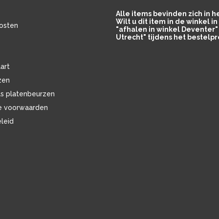
Alle items bevinden zich in 
Wilt u dit item in de winkel 
osten
"afhalen in winkel Deventer" 
Utrecht" tijdens het bestelpr
art
zen
ls platenbeurzen
e voorwaarden
eleid