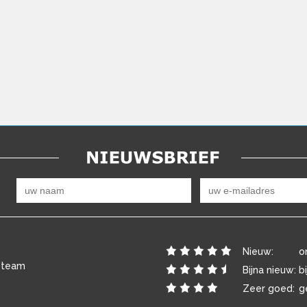
Nieuw:
o
 team
Bijna nieuw:
b
Zeer goed:
g