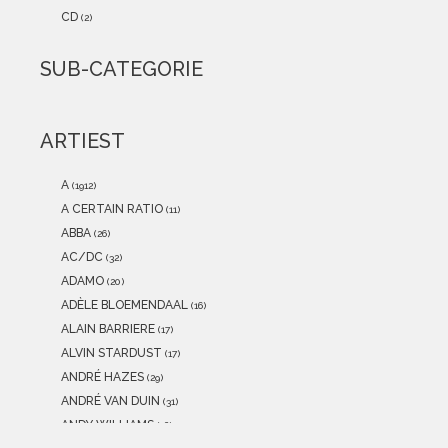
2021
(0)
CD
(2)
2020
(0)
2019
(0)
SUB-CATEGORIE
2018
(0)
2017
(0)
2016
(0)
ARTIEST
2015
(0)
A
(1912)
A CERTAIN RATIO
(11)
ABBA
(26)
AC/DC
(32)
ADAMO
(20)
ADÈLE BLOEMENDAAL
(16)
ALAIN BARRIERE
(17)
ALVIN STARDUST
(17)
ANDRÉ HAZES
(29)
ANDRÉ VAN DUIN
(31)
ANDY WILLIAMS
(16)