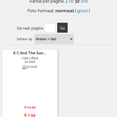
32
Aantal per pagina:
4
16
100
normaal
Foto formaat:
|
groot
|
Ga naar pagina
Ga
Sorteer op
K C And The Sun...
I Get Lifted
10 Inch
€ 14.99
€ 7.99