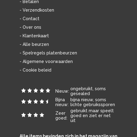
- Betalen
- Verzendkosten
- Contact
- Over ons
- Klantenkaart
- Alle beurzen
- Spelregels platenbeurzen
- Algemene voorwaarden
- Cookie beleid
ongebruikt, soms
Nieuw:
gesealed
Bijna
bijna nieuw, soms
nieuw:
lichte gebruikssporen
gebruikt maar speelt
Zeer
goed en ziet er net
goed:
uit
Alle items bevinden zich in het magazijn van