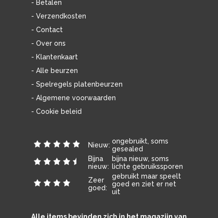
- Betalen
- Verzendkosten
- Contact
- Over ons
- Klantenkaart
- Alle beurzen
- Spelregels platenbeurzen
- Algemene voorwaarden
- Cookie beleid
ongebruikt, soms
Nieuw:
gesealed
Bijna
bijna nieuw, soms
nieuw:
lichte gebruikssporen
gebruikt maar speelt
Zeer
goed en ziet er net
goed:
uit
Alle items bevinden zich in het magazijn van