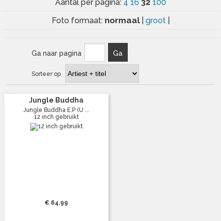
32
Aantal per pagina:
4
16
100
normaal
Foto formaat:
|
groot
|
Ga naar pagina
Ga
Sorteer op
Jungle Buddha
Jungle Buddha E.P (U ...
12 inch gebruikt
€ 64.99