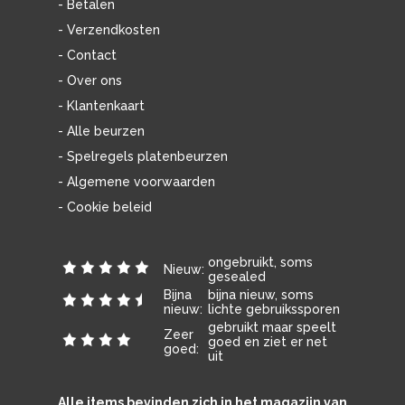
- Betalen
- Verzendkosten
- Contact
- Over ons
- Klantenkaart
- Alle beurzen
- Spelregels platenbeurzen
- Algemene voorwaarden
- Cookie beleid
ongebruikt, soms
Nieuw:
gesealed
Bijna
bijna nieuw, soms
nieuw:
lichte gebruikssporen
gebruikt maar speelt
Zeer
goed en ziet er net
goed:
uit
Alle items bevinden zich in het magazijn van